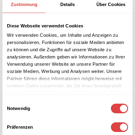
Zustimmung
Details
Über Cookies
Stückzahlen?
Diese Webseite verwendet Cookies
Artikelnummer:
KTHW
Kategorie:
Tischhussen
Wir verwenden Cookies, um Inhalte und Anzeigen zu
Marke:
Gastro Uzal
personalisieren, Funktionen für soziale Medien anbieten
zu können und die Zugriffe auf unsere Website zu
Teilen:
analysieren. Außerdem geben wir Informationen zu Ihrer
Verwendung unserer Website an unsere Partner für
soziale Medien, Werbung und Analysen weiter. Unsere
Partner führen diese Informationen möglicherweise mit
weiteren Daten zusammen, die Sie ihnen bereitgestellt
haben oder die sie im Rahmen Ihrer Nutzung der Dienste
gesammelt haben.
Einwilligungsauswahl
Notwendig
Präferenzen