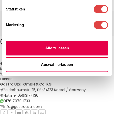
Statistiken
Marketing
Alle zulassen
Gastro Uzal – Ihr Spezialist für Gastronomiemöbel und -textilien. Wir
Auswahl erlauben
bieten maßgeschneiderte Lösungen für Restaurants, Hotels und
Veranstaltungen. Qualität und Service, auf die Sie sich verlassen
können.
Gastro Uzal GmbH & Co. KG
Falderbaumstr. 25, DE-34123 Kassel / Germany
Hotline: 056131741361
0176 7070 1733
info@gastrouzal.com