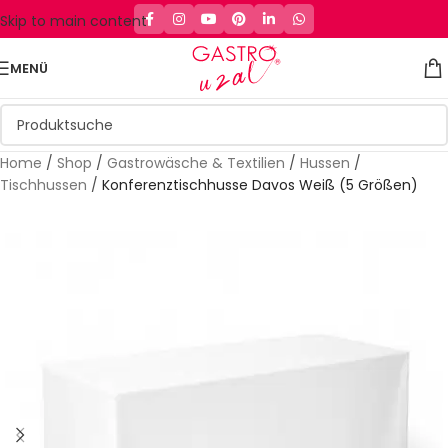
Skip to main content
MENÜ
Home
/
Shop
/
Gastrowäsche & Textilien
/
Hussen
/
Tischhussen
/
Konferenztischhusse Davos Weiß (5 Größen)