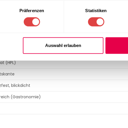
Präferenzen
Statistiken
 (Rechteckig)
Auswahl erlauben
tik)
at (HPL)
tskante
fest, blickdicht
ereich (Gastronomie)