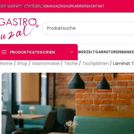
Skip to main content
BER UNS
INFO-CENTER
BLOG
MAGAZIN
SHOP
KARRIERE
KONTAKT
BIERZELTGARNITUREN
BANKE
PRODUKTKATEGORIEN
Home
/
Shop
/
Gastromöbel
/
Tische
/
Tischplatten
/
Laminat T