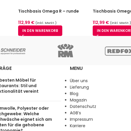
Tischbasis Omega R – runde
Tischbasis Omeg
l,
Säule Ø 10 cm, Basis Ø 40 cm,
Säule Ø 10 cm, Ø 
cm
Höhe 72 cm
Höhe 72 cm
112,99
€
112,99
€
(inkl. MwSt.)
(inkl. MwSt.
IN DEN WARENKORB
IN DEN WARENKOR
TRÄGE
MENU
 besten Möbel für
Über uns
aurants: Stil und
Lieferung
tionalität vereint
Blog
Magazin
Datenschutz
mwolle, Polyester oder
AGB’s
chgewebe: Welche
chwäsche eignet sich am
Impressum
ten für die gehobene
Karriere
tronomie?