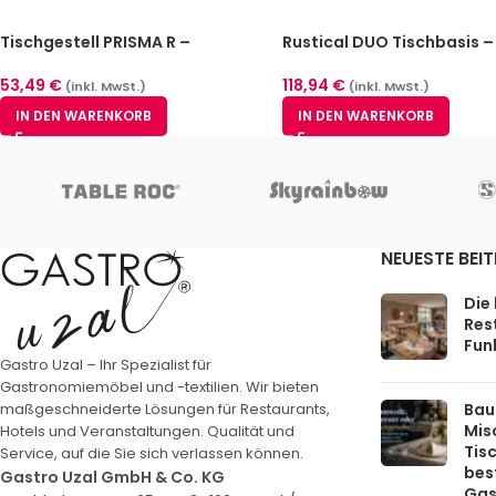
Tischgestell PRISMA R –
Rustical DUO Tischbasis –
Gusseisen-Gestell 61×61 cm,
Doppel-Gusseisen-Gestel
Höhe 72 cm, Säule Ø 6 cm
Basis 42×42 cm, Höhe 72 
53,49
€
118,94
€
(inkl. MwSt.)
(inkl. MwSt.)
IN DEN WARENKORB
IN DEN WARENKORB
NEUESTE BEI
Die
Rest
Funk
Gastro Uzal – Ihr Spezialist für
Gastronomiemöbel und -textilien. Wir bieten
Bau
maßgeschneiderte Lösungen für Restaurants,
Mis
Hotels und Veranstaltungen. Qualität und
Tis
Service, auf die Sie sich verlassen können.
bes
Gastro Uzal GmbH & Co. KG
Gas