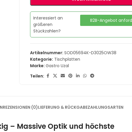
Interessiert an
B2B-Angebot anfor
größeren
Stückzahlen?
Artikelnummer:
SOD05694K-D3025OW38
Kategorie:
Tischplatten
Marke:
Gastro Uzal
Teilen:
EN
REZENSIONEN (0)
LIEFERUNG & RÜCKGABE
ZAHLUNGSARTEN
ig – Massive Optik und höchste