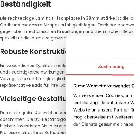
Beständigkeit
Die
rechteckige Laminat Tischplatte in 38mm Stärke
ist die 
Optik und maximale Strapazierfähigkeit legen. Dank der hochwe
gegenüber mechanischen Einwirkungen und thermischen Belastu
speziell für die intensive gewerbliche Nutzung im B2B-Bereich ko
Robuste Konstruktion und hochwertige
Ein wesentliches Qualitätsmerkmal dieser Tischplatte ist die 
Zustimmung
und Feuchtigkeitseinwirkungen an den Kanten. Der Kern aus ein
Verzugstreue und Langlebigkeit. Ob in gehobenen Restaurants,
repräsentative Basis für Ihre Gäste und lässt sich dank der pore
Diese Webseite verwendet 
Wir verwenden Cookies, um I
Vielseitige Gestaltungsmöglichkeiten 
und die Zugriffe auf unsere 
Website an unsere Partner fü
Durch die große Auswahl an verschiedenen Dekoren und individue
möglicherweise mit weiteren
abstimmen. Die UV-Beständigkeit der Oberfläche garantiert, dass
der Dienste gesammelt habe
bleiben. Investieren Sie in eine nachhaltige und langlebige Tisc
Professionalität Ihres Betriebes nachhaltig unterstreicht.