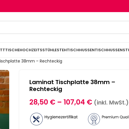
TTTISCHE
HOCHZEITSSTÜHLE
STEHTISCHHUSSEN
TISCHHUSSEN
ST
ischplatte 38mm – Rechteckig
Laminat Tischplatte 38mm –
Rechteckig
28,50
€
–
107,04
€
(inkl. MwSt.)