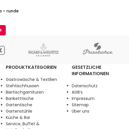
a – runde
40 cm Basis,
)
B
PRODUKTKATEGORIEN
GESETZLICHE
INFORMATIONEN
Gastrowäsche & Textilien
Stehtischhussen
Datenschutz
Biertischgarnituren
AGB’s
Banketttische
Impressum
Gartentische
Sitemap
Gartenstühle
Über uns
Küche & Bar
Service, Buffet &