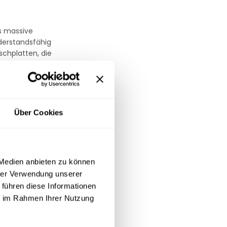
rs massive
derstandsfähig
schplatten, die
.
ktiv vor Stößen
Über Cookies
de
ine
 Medien anbieten zu können
hrer Verwendung unserer
 führen diese Informationen
endes Interieur
ie im Rahmen Ihrer Nutzung
t brillant
t und die