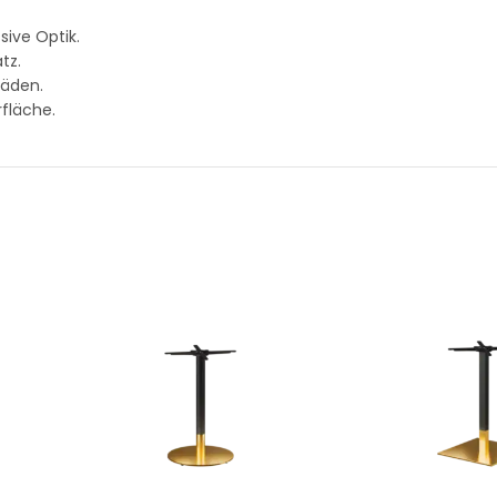
ive Optik.
tz.
häden.
fläche.