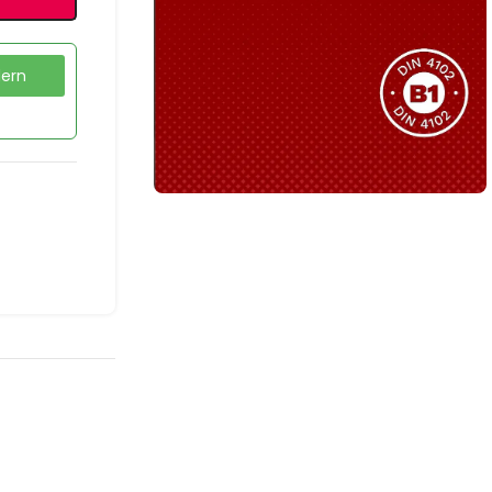
Sie haben nicht das passende
Produkt gefunden?
Wir helfen Ihnen gerne weiter!
dern
B1 Zertifiziert
Schwer entflammbar
produkten
Kollektion ansehen