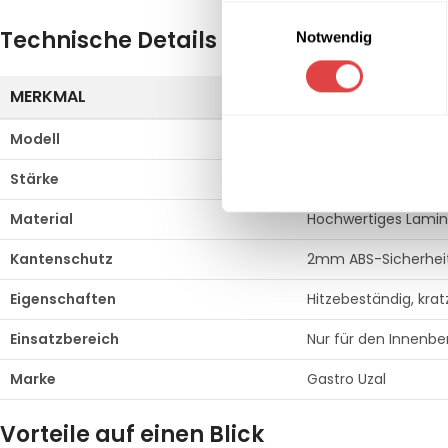
Einwilligungsauswahl
Technische Details
Notwendig
MERKMAL
SPEZIFIKATION
Modell
Laminat Tischplatte
Stärke
38 mm (Massive Op
Material
Hochwertiges Lamin
Kantenschutz
2mm ABS-Sicherhei
Eigenschaften
Hitzebeständig, kratz
Einsatzbereich
Nur für den Innenb
Marke
Gastro Uzal
Vorteile auf einen Blick