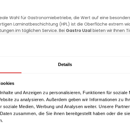
ideale Wahl für Gastronomiebetriebe, die Wert auf eine besonde
rtigen Laminatbeschichtung (HPL) ist die Oberfläche extrem wi
ngen im täglichen Service. Bei
Gastro Uzal
bieten wir Ihnen Ti
nzipiert wurden und durch ihre erstklassige Stabilität überzeugen
 ABS-Sicherheitskante
umlaufende
2mm starke ABS-Kante
. Diese schützt die Platte effe
Details
er hochverdichteten Gütespanplatte sorgt für eine hervorragen
 Cafés oder Konferenzräumen – die 38mm starke Platte bietet e
nfreien Oberfläche schnell und hygienisch reinigen.
Cookies
nhalte und Anzeigen zu personalisieren, Funktionen für soziale
für Ihr Raumkonzept
Website zu analysieren. Außerdem geben wir Informationen zu I
r soziale Medien, Werbung und Analysen weiter. Unsere Partner
llen Größen lässt sich diese Tischplatte perfekt auf Ihr besteh
 Daten zusammen, die Sie ihnen bereitgestellt haben oder die s
 Farben und Dekore auch bei direkter Lichteinstrahlung dauerhaf
n.
hlösung, die Funktionalität mit einer markanten Ästhetik verbinde