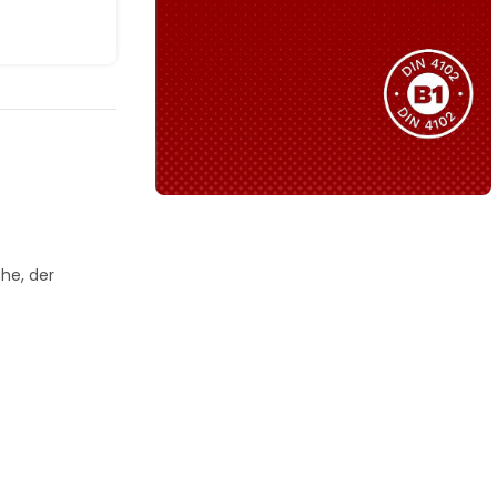
Sie haben nicht das passende
Produkt gefunden?
Wir helfen Ihnen gerne weiter!
B1 Zertifiziert
Schwer entflammbar
he, der
produkten
Kollektion ansehen