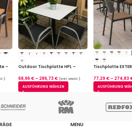
te –
Outdoor Tischplatte HPL –
Tischplatte EXTER
12mm
Indoor / Outdoor
68,96
€
–
286,73
€
77,29
€
–
274,83
St.)
(inkl. MwSt.)
AUSFÜHRUNG WÄHLEN
AUSFÜHRUNG WÄ
TRÄGE
MENU