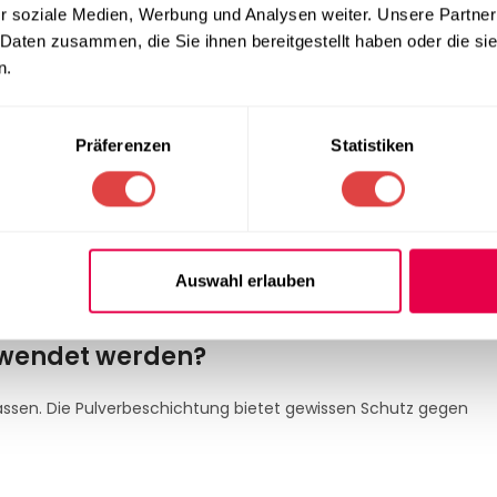
r soziale Medien, Werbung und Analysen weiter. Unsere Partner
 Daten zusammen, die Sie ihnen bereitgestellt haben oder die s
n.
material, Befestigung und Nutzung ab. Bitte passen Sie Montage 
Präferenzen
Statistiken
tell Weiß
ell geeignet?
Auswahl erlauben
urniertem Material. Bei großen Platten auf Stabilität und Befesti
rwendet werden?
rrassen. Die Pulverbeschichtung bietet gewissen Schutz gegen