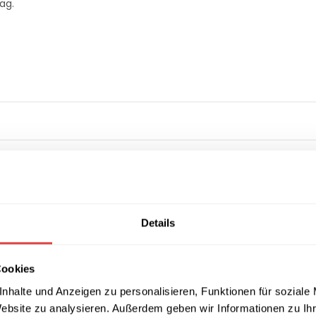
ag.
ichtung (Weiß)
Details
 Kunststofffüße
Cookies
nhalte und Anzeigen zu personalisieren, Funktionen für soziale
Website zu analysieren. Außerdem geben wir Informationen zu I
rdachte Außenbereiche