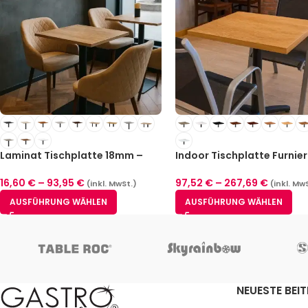
Laminat Tischplatte 18mm –
Indoor Tischplatte Furnier
Rechteckig
39mm
16,60
€
–
93,95
€
97,52
€
–
267,69
€
(inkl. MwSt.)
(inkl. Mw
AUSFÜHRUNG WÄHLEN
AUSFÜHRUNG WÄHLEN
NEUESTE BEI