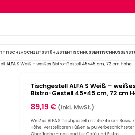
TTTISCHE
HOCHZEITSSTÜHLE
STEHTISCHHUSSEN
TISCHHUSSEN
ST
ell ALFA S Weiß – weißes Bistro-Gestell 45×45 cm, 72 cm Höhe
Tischgestell ALFA S Weiß – weiße
Bistro-Gestell 45×45 cm, 72 cm 
89,19
€
(inkl. MwSt.)
Weißes ALFA S Tischgestell mit 45×45 cm Basis, 
Höhe, verstellbaren Füßen & pulverbeschichteter
Oberfläche – passend für Café und Bistro.