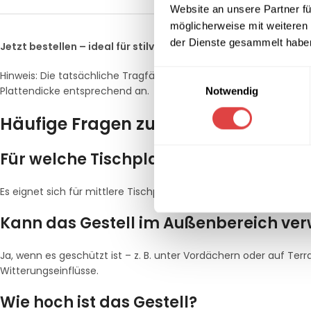
Website an unsere Partner fü
möglicherweise mit weiteren
der Dienste gesammelt habe
Jetzt bestellen – ideal für stilvolle Bistro- & Cafétische!
Einwilligungsauswahl
Hinweis: Die tatsächliche Tragfähigkeit hängt von Tischplatten
Plattendicke entsprechend an.
Notwendig
Häufige Fragen zum ALFA S Tischges
Für welche Tischplatten ist dieses Gest
Es eignet sich für mittlere Tischplatten aus Laminat, HPL oder f
Kann das Gestell im Außenbereich ve
Ja, wenn es geschützt ist – z. B. unter Vordächern oder auf Te
Witterungseinflüsse.
Wie hoch ist das Gestell?