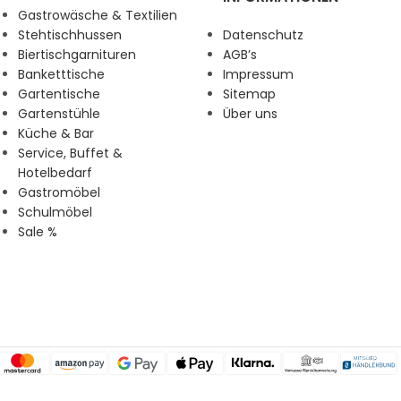
Gastrowäsche & Textilien
Stehtischhussen
Datenschutz
Biertischgarnituren
AGB’s
Banketttische
Impressum
Gartentische
Sitemap
Gartenstühle
Über uns
Küche & Bar
Service, Buffet &
Hotelbedarf
Gastromöbel
Schulmöbel
Sale %