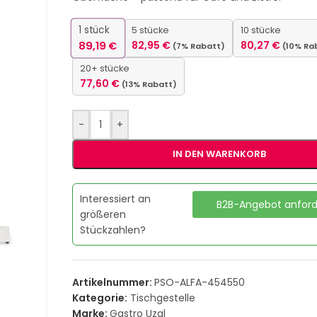
1
stück
5 stücke
10 stücke
89,19
€
82,95
€
80,27
€
(7% Rabatt)
(10% Ra
20+ stücke
77,60
€
(13% Rabatt)
-
+
IN DEN WARENKORB
Interessiert an
B2B-Angebot anfor
größeren
Stückzahlen?
Artikelnummer:
PSO-ALFA-454550
Kategorie:
Tischgestelle
Marke:
Gastro Uzal