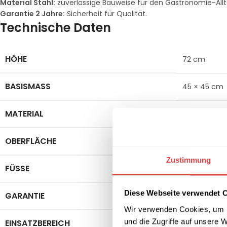
Material Stahl:
zuverlässige Bauweise für den Gastronomie-Allt
Garantie 2 Jahre:
Sicherheit für Qualität.
Technische Daten
HÖHE
72 cm
BASISMASS
45 × 45 cm
MATERIAL
Stahl
OBERFLÄCHE
Pulverbesch
Zustimmung
FÜSSE
Verstellbare
Diese Webseite verwendet 
GARANTIE
2 Jahre
Wir verwenden Cookies, um I
und die Zugriffe auf unsere 
EINSATZBEREICH
Innen & übe