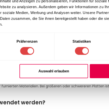
nhalte und Anzeigen zu personalisieren, Funktionen für soziale
Website zu analysieren. Außerdem geben wir Informationen zu I
r soziale Medien, Werbung und Analysen weiter. Unsere Partner
che & geschützte Außenbereiche
 Daten zusammen, die Sie ihnen bereitgestellt haben oder die s
n.
Präferenzen
Statistiken
festigungsart und Einsatzumgebung ab. Bitte geeignete Montage
FA R schwarz
Auswahl erlauben
ses Gestell?
 furnierten Materialien. Bei größeren oder schwereren Platten is
rwendet werden?