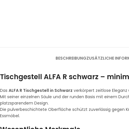
BESCHREIBUNG
ZUSÄTZLICHE INFOR
Tischgestell ALFA R schwarz – minima
Das
ALFA R Tischgestell in Schwarz
verkörpert zeitlose Eleganz 
Mit seiner einzelnen Säule und der runden Basis mit einem Du
platzsparendem Design.
Die pulverbeschichtete Oberfläche schützt zuverlässig gegen Kra
Essmöbel.