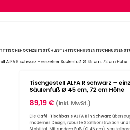
TTTISCHE
HOCHZEITSSTÜHLE
STEHTISCHHUSSEN
TISCHHUSSEN
ST
ell ALFA R schwarz – einzelner Säulenfuß Ø 45 cm, 72 cm Höhe
Tischgestell ALFA R schwarz – ein
Säulenfuß Ø 45 cm, 72 cm Höhe
89,19
€
(inkl. MwSt.)
Die
Café-Tischbasis ALFA R in Schwarz
überzeug
modernes Design, robuste Stahlkonstruktion und
Stabilität. Mit rundem Fuß (Ø 45 cm), verstellbar