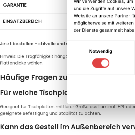
Wir verwenden Cookies, um I
GARANTIE
2 Jahre
und die Zugriffe auf unsere 
Website an unsere Partner fü
EINSATZBEREICH
Innenberei
möglicherweise mit weiteren
der Dienste gesammelt habe
Jetzt bestellen – stilvolle und stabile Basis für Ihr Bistro!
Einwilligungsauswahl
Notwendig
Hinweis: Die Tragfähigkeit hängt von Tischplattenmaterial, Be
Plattendicke wählen.
Häufige Fragen zum Tischgestell AL
Für welche Tischplatten eignet sich die
Geeignet für Tischplatten mittlerer Größe aus Laminat, HPL oder
geeignete Befestigung und Stabilität zu achten.
Kann das Gestell im Außenbereich ve