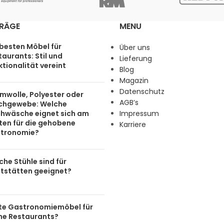
TRÄGE
MENU
 besten Möbel für
Über uns
aurants: Stil und
Lieferung
tionalität vereint
Blog
Magazin
Datenschutz
mwolle, Polyester oder
AGB’s
chgewebe: Welche
chwäsche eignet sich am
Impressum
ten für die gehobene
Karriere
tronomie?
he Stühle sind für
tstätten geeignet?
te Gastronomiemöbel für
ine Restaurants?