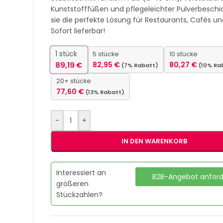
Kunststofffüßen und pflegeleichter Pulverbeschi
sie die perfekte Lösung für Restaurants, Cafés und
Sofort lieferbar!
1
stück
5 stücke
10 stücke
89,19
€
82,95
€
80,27
€
(7% Rabatt)
(10% Ra
20+ stücke
77,60
€
(13% Rabatt)
-
+
IN DEN WARENKORB
Interessiert an
B2B-Angebot anfor
größeren
Stückzahlen?