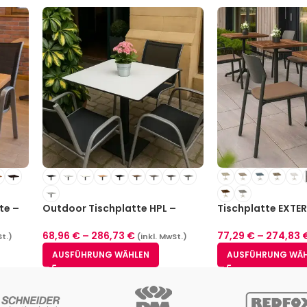
te –
Outdoor Tischplatte HPL –
Tischplatte EXTER
12mm
Indoor / Outdoor
68,96
€
–
286,73
€
77,29
€
–
274,83
St.)
(inkl. MwSt.)
AUSFÜHRUNG WÄHLEN
AUSFÜHRUNG WÄ