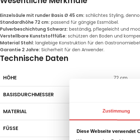
Wesentliche Merkmale
Einzelsäule mit runder Basis Ø 45 cm:
schlichtes Styling, dennoc
Standardhöhe 72 cm:
passend für gängige Essmöbel.
Pulverbeschichtung Schwarz:
beständig, pflegeleicht und mod
Verstellbare Kunststofffüße:
schützen den Boden und kompen
Material Stahl:
langlebige Konstruktion für den Gastronomiebet
Garantie 2 Jahre:
Sicherheit für den Anwender.
Technische Daten
HÖHE
72 cm
BASISDURCHMESSER
Ø 45 cm
MATERIAL
Zustimmung
Stahl mit P
FÜSSE
Verstellbar
Diese Webseite verwendet 