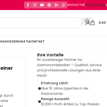
056131741361
NEWSLETTER
0,00
UHLHUSSEN
SALE %
KONTAKT
Ihre Vorteile
Ihr zuverlässiger Partner für
Gastronomiebedarf – Qualität, Service
zelner
und professionelle Lösungen aus einer
Hand!
Erfahrung zählt:
Über 15 Jahre Expertise in der
Gastronomie
t durch
Riesige Auswahl:
 hohe
10.000+ Profi-Artikel zu Top-Preisen
en