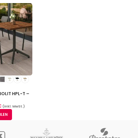
IOLIT HPL-T –
 (14 Größen)
€
(inkl. MwSt.)
HLEN