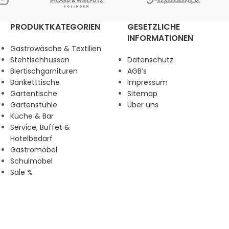
PRODUKTKATEGORIEN
GESETZLICHE
INFORMATIONEN
Gastrowäsche & Textilien
Stehtischhussen
Datenschutz
Biertischgarnituren
AGB’s
Banketttische
Impressum
Gartentische
Sitemap
Gartenstühle
Über uns
Küche & Bar
Service, Buffet &
Hotelbedarf
Gastromöbel
Schulmöbel
Sale %