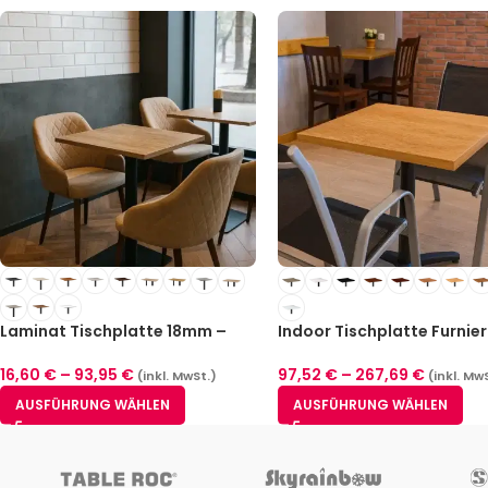
Laminat Tischplatte 18mm –
Indoor Tischplatte Furnier
Rechteckig
39mm
16,60
€
–
93,95
€
97,52
€
–
267,69
€
(inkl. MwSt.)
(inkl. Mw
AUSFÜHRUNG WÄHLEN
AUSFÜHRUNG WÄHLEN