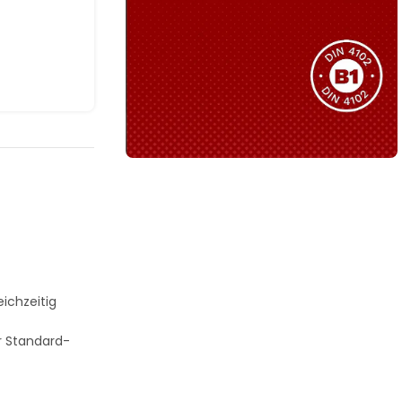
Sie haben nicht das passende
Produkt gefunden?
Wir helfen Ihnen gerne weiter!
B1 Zertifiziert
Schwer entflammbar
produkten
Kollektion ansehen
eichzeitig
ür Standard-