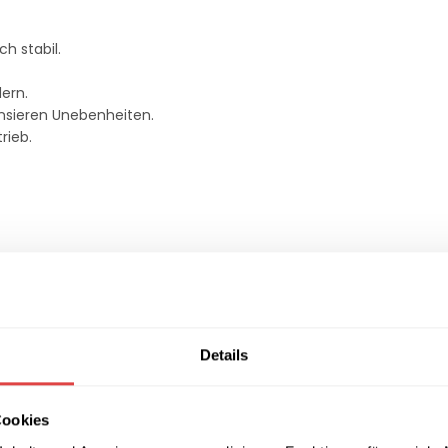
h stabil.
ern.
sieren Unebenheiten.
rieb.
Details
ulverbeschichtung
e Kunststofffüße
Cookies