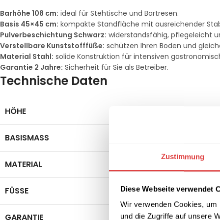
Barhöhe 108 cm:
ideal für Stehtische und Bartresen.
Basis 45×45 cm:
kompakte Standfläche mit ausreichender Stabi
Pulverbeschichtung Schwarz:
widerstandsfähig, pflegeleicht un
Verstellbare Kunststofffüße:
schützen Ihren Boden und gleich
Material Stahl:
solide Konstruktion für intensiven gastronomisc
Garantie 2 Jahre:
Sicherheit für Sie als Betreiber.
Technische Daten
HÖHE
108 cm
BASISMASS
45 × 45 cm
Zustimmung
MATERIAL
Stahl mit Pulverbeschi
Diese Webseite verwendet 
FÜSSE
Verstellbare Kunststof
Wir verwenden Cookies, um I
GARANTIE
und die Zugriffe auf unsere 
2 Jahre