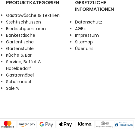
PRODUKTKATEGORIEN
GESETZLICHE
INFORMATIONEN
Gastrowäsche & Textilien
Stehtischhussen
Datenschutz
Biertischgarnituren
AGB’s
Banketttische
Impressum
Gartentische
Sitemap
Gartenstühle
Über uns
Küche & Bar
Service, Buffet &
Hotelbedarf
Gastromöbel
Schulmöbel
Sale %