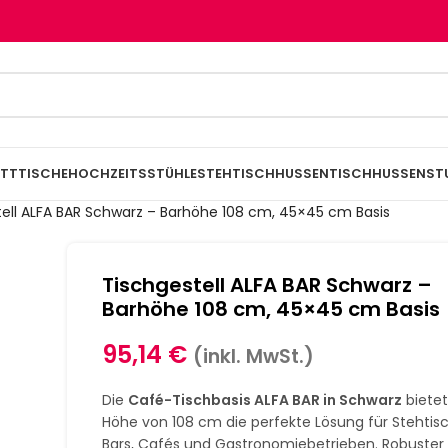
TTTISCHE
HOCHZEITSSTÜHLE
STEHTISCHHUSSEN
TISCHHUSSEN
ST
tell ALFA BAR Schwarz – Barhöhe 108 cm, 45×45 cm Basis
Tischgestell ALFA BAR Schwarz –
Barhöhe 108 cm, 45×45 cm Basis
95,14
€
(inkl. MwSt.)
Die
Café-Tischbasis ALFA BAR in Schwarz
bietet
Höhe von 108 cm die perfekte Lösung für Stehtisc
Bars, Cafés und Gastronomiebetrieben. Robuster 