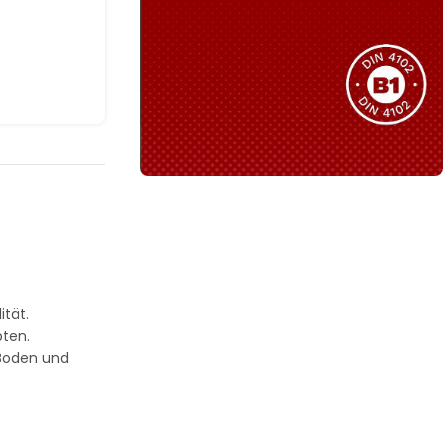
Sie haben nicht das passende
Produkt gefunden?
Wir helfen Ihnen gerne weiter!
B1 Zertifiziert
Schwer entflammbar
produkten
Kollektion ansehen
ität.
pten.
 Boden und