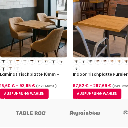
Laminat Tischplatte 18mm –
Indoor Tischplatte Furnier
Rechteckig
39mm
16,60
€
–
93,95
€
97,52
€
–
267,69
€
(inkl. MwSt.)
(inkl. Mw
AUSFÜHRUNG WÄHLEN
AUSFÜHRUNG WÄHLEN