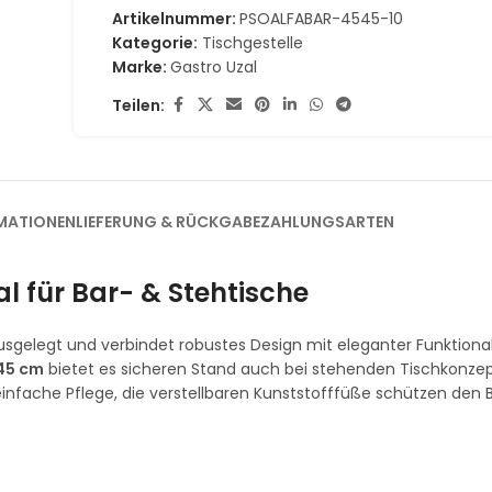
Artikelnummer:
PSOALFABAR-4545-10
Kategorie:
Tischgestelle
Marke:
Gastro Uzal
Teilen:
MATIONEN
LIEFERUNG & RÜCKGABE
ZAHLUNGSARTEN
l für Bar- & Stehtische
ausgelegt und verbindet robustes Design mit eleganter Funktional
45 cm
bietet es sicheren Stand auch bei stehenden Tischkonze
einfache Pflege, die verstellbaren Kunststofffüße schützen den