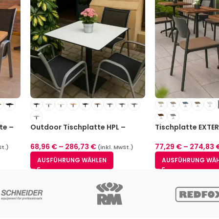
te –
Outdoor Tischplatte HPL –
Tischplatte EXTER
12mm
Indoor / Outdoor
68,96
€
–
286,73
€
77,29
€
–
274,83
St.)
(inkl. MwSt.)
AUSFÜHRUNG WÄHLEN
AUSFÜHRUNG WÄ