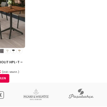
IOLIT HPL-T –
 (14 Größen)
€
(inkl. MwSt.)
HLEN