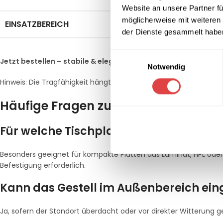
Website an unsere Partner fü
möglicherweise mit weiteren
EINSATZBEREICH
Bars, Stehtische, Inne
der Dienste gesammelt habe
Einwilligungsauswahl
Jetzt bestellen – stabile & elegante Basis für Ihre Barflächen!
Notwendig
Hinweis: Die Tragfähigkeit hängt von Tischplattenart, Dicke, B
Häufige Fragen zum ALFA BAR Tischg
Für welche Tischplatten eignet sich die
Besonders geeignet für kompakte Platten aus Laminat, HPL oder f
Befestigung erforderlich.
Kann das Gestell im Außenbereich ein
Ja, sofern der Standort überdacht oder vor direkter Witterung g