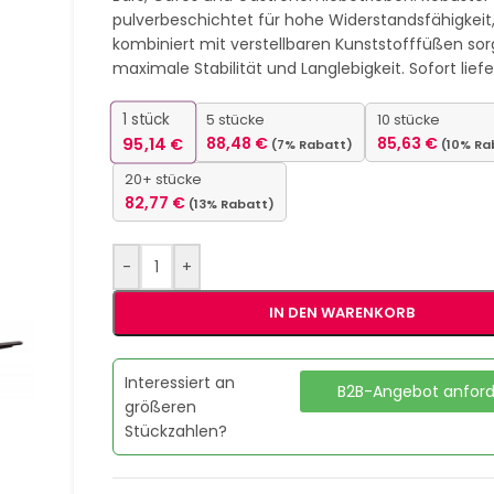
pulverbeschichtet für hohe Widerstandsfähigkeit
kombiniert mit verstellbaren Kunststofffüßen sor
maximale Stabilität und Langlebigkeit. Sofort liefe
1
stück
5 stücke
10 stücke
95,14
€
88,48
€
85,63
€
(7% Rabatt)
(10% Ra
20+ stücke
82,77
€
(13% Rabatt)
-
+
IN DEN WARENKORB
Interessiert an
B2B-Angebot anfor
größeren
Stückzahlen?