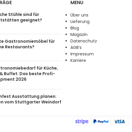
TRÄGE
MENU
he Stühle sind für
Über uns
tstätten geeignet?
Lieferung
Blog
Magazin
Datenschutz
te Gastronomiemöbel für
ine Restaurants?
AGB’s
Impressum
Karriere
tronomiebedarf für Küche,
& Buffet: Das beste Profi-
ipment 2026
nfest Ausstattung planen:
en vom Stuttgarter Weindorf