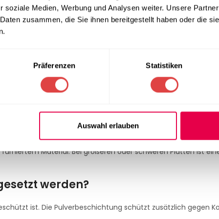
r soziale Medien, Werbung und Analysen weiter. Unsere Partner
 Daten zusammen, die Sie ihnen bereitgestellt haben oder die s
n & geschützte Außenbereiche
n.
Präferenzen
Statistiken
efestigung und Nutzung ab. Bitte geeignete Montage und Platten
estell Schwarz
ses Gestell?
Auswahl erlauben
urniertem Material. Bei größeren oder schweren Platten ist eine
gesetzt werden?
eschützt ist. Die Pulverbeschichtung schützt zusätzlich gegen Ko