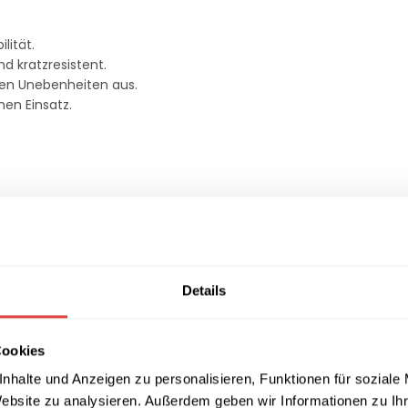
lität.
d kratzresistent.
en Unebenheiten aus.
hen Einsatz.
Details
chtung
Cookies
ffüße
nhalte und Anzeigen zu personalisieren, Funktionen für soziale
Website zu analysieren. Außerdem geben wir Informationen zu I