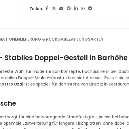
Teilen:
MATIONEN
LIEFERUNG & RÜCKGABE
ZAHLUNGSARTEN
 Stabiles Doppel-Gestell in Barhöhe
erfekte Wahl für moderne Bar-Konzepte, Hochtische in der Gas
stabilen Doppel-Säulen-Konstruktion bietet dieses Gestell die id
Gastro Uzal
ist es speziell für den intensiven Einsatz in Restaura
ische
 sorgt für eine hervorragende Standfestigkeit, selbst bei hohe
optimale Lastverteilung für längere Tischplatten, ohne dabei di