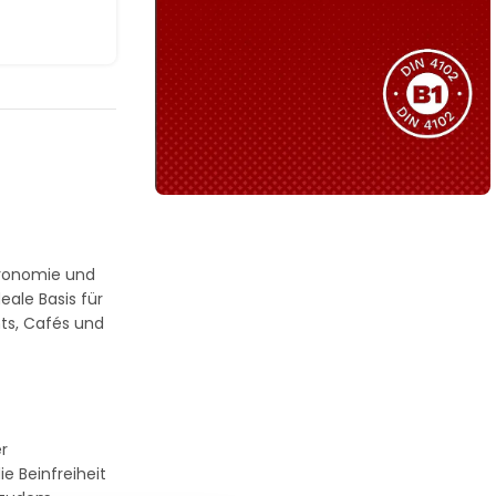
Sie haben nicht das passende
Produkt gefunden?
Wir helfen Ihnen gerne weiter!
B1 Zertifiziert
Schwer entflammbar
tronomie und
produkten
eale Basis für
nts, Cafés und
Kollektion ansehen
r
e Beinfreiheit