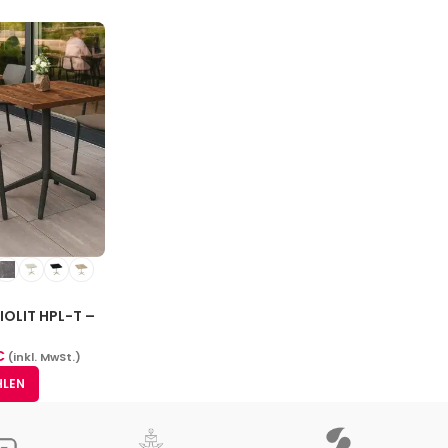
IOLIT HPL-T –
 (14 Größen)
€
(inkl. MwSt.)
HLEN