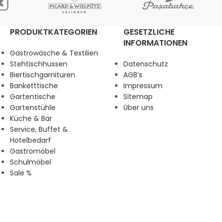
PRODUKTKATEGORIEN
GESETZLICHE
INFORMATIONEN
Gastrowäsche & Textilien
Stehtischhussen
Datenschutz
Biertischgarnituren
AGB’s
Banketttische
Impressum
Gartentische
Sitemap
Gartenstühle
Über uns
Küche & Bar
Service, Buffet &
Hotelbedarf
Gastromöbel
Schulmöbel
Sale %