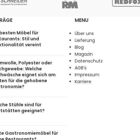
TRÄGE
MENU
 besten Möbel für
Über uns
aurants: Stil und
Lieferung
tionalität vereint
Blog
Magazin
Datenschutz
mwolle, Polyester oder
AGB’s
chgewebe: Welche
chwäsche eignet sich am
Impressum
ten für die gehobene
Karriere
tronomie?
he Stühle sind für
tstätten geeignet?
te Gastronomiemöbel für
ine Restaurants?