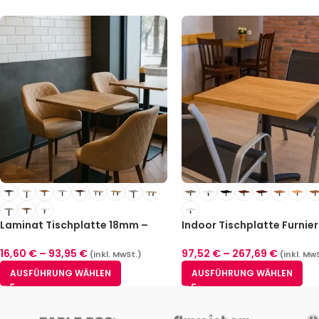
Laminat Tischplatte 18mm –
Indoor Tischplatte Furnier
Rechteckig
39mm
16,60
€
–
93,95
€
97,52
€
–
267,69
€
(inkl. MwSt.)
(inkl. Mw
AUSFÜHRUNG WÄHLEN
AUSFÜHRUNG WÄHLEN