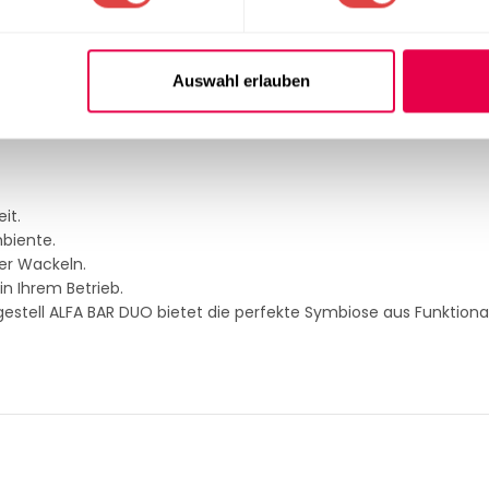
nomie & Gewerbe)
Auswahl erlauben
ür rechteckige Platten
it.
biente.
er Wackeln.
in Ihrem Betrieb.
chgestell ALFA BAR DUO bietet die perfekte Symbiose aus Funktiona