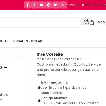
056131741361
NEWSLETTER
0,00
UHLHUSSEN
SALE %
KONTAKT
Ihre Vorteile
Ihr zuverlässiger Partner für
Gastronomiebedarf – Qualität, Service
z –
und professionelle Lösungen aus einer
Hand!
Erfahrung zählt:
Über 15 Jahre Expertise in der
Gastronomie
st die
Riesige Auswahl:
rs,
10.000+ Profi-Artikel zu Top-Preisen