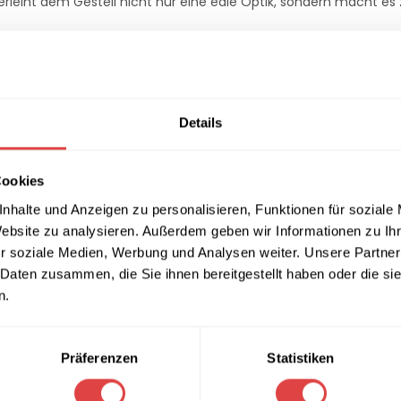
erleiht dem Gestell nicht nur eine edle Optik, sondern macht e
fpunkt in der Bar oder für moderne Pausenräume in Unternehme
Details
 lässt sich hervorragend mit verschiedenen Tischplattenmaterialie
s Ambiente zu schaffen.
Cookies
nhalte und Anzeigen zu personalisieren, Funktionen für soziale
Website zu analysieren. Außerdem geben wir Informationen zu I
r soziale Medien, Werbung und Analysen weiter. Unsere Partner
-Säule)
 Daten zusammen, die Sie ihnen bereitgestellt haben oder die s
n.
Präferenzen
Statistiken
erbeschichtet