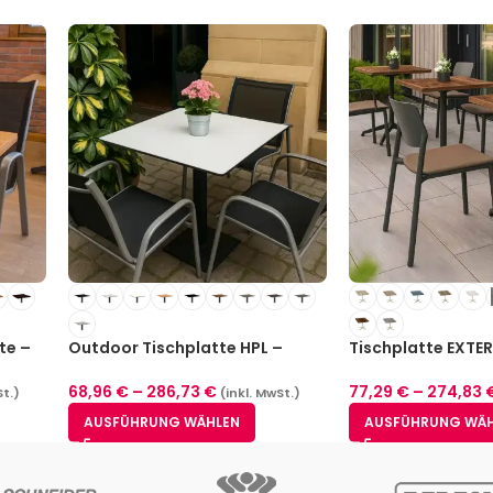
te –
Outdoor Tischplatte HPL –
Tischplatte EXTER
12mm
Indoor / Outdoor
68,96
€
–
286,73
€
77,29
€
–
274,83
St.)
(inkl. MwSt.)
AUSFÜHRUNG WÄHLEN
AUSFÜHRUNG WÄ