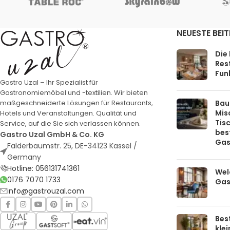
NEUESTE BEI
Die
Rest
Funk
Gastro Uzal – Ihr Spezialist für
Gastronomiemöbel und -textilien. Wir bieten
Bau
maßgeschneiderte Lösungen für Restaurants,
Mis
Hotels und Veranstaltungen. Qualität und
Tis
Service, auf die Sie sich verlassen können.
bes
Gastro Uzal GmbH & Co. KG
Gas
Falderbaumstr. 25, DE-34123 Kassel /
Germany
Hotline: 056131741361
Welc
0176 7070 1733
Gas
info@gastrouzal.com
Bes
kle