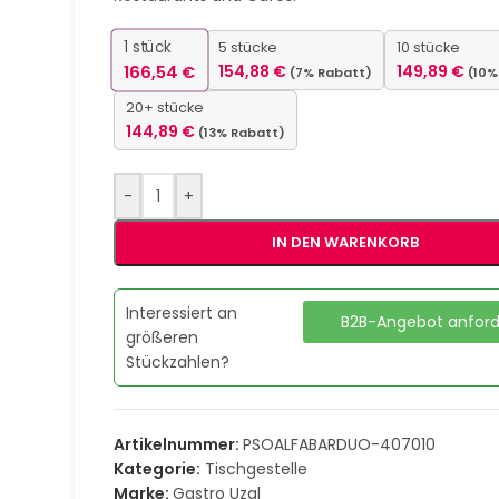
1
stück
5 stücke
10 stücke
166,54
€
154,88
€
149,89
€
(7% Rabatt)
(10%
20+ stücke
144,89
€
(13% Rabatt)
-
+
IN DEN WARENKORB
Interessiert an
B2B-Angebot anfor
größeren
Stückzahlen?
Artikelnummer:
PSOALFABARDUO-407010
Kategorie:
Tischgestelle
Marke:
Gastro Uzal