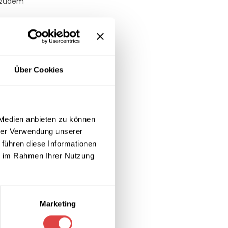
s zudem
n – das ALFA
Über Cookies
n wie Holz,
 Medien anbieten zu können
hrer Verwendung unserer
 führen diese Informationen
ie im Rahmen Ihrer Nutzung
Marketing