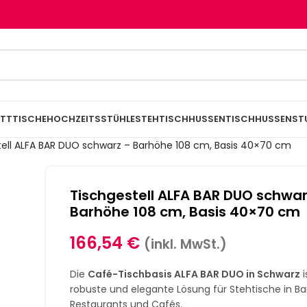
TTTISCHE
HOCHZEITSSTÜHLE
STEHTISCHHUSSEN
TISCHHUSSEN
ST
tell ALFA BAR DUO schwarz – Barhöhe 108 cm, Basis 40×70 cm
Tischgestell ALFA BAR DUO schwar
Barhöhe 108 cm, Basis 40×70 cm
166,54
€
(inkl. MwSt.)
Die
Café-Tischbasis ALFA BAR DUO in Schwarz
i
robuste und elegante Lösung für Stehtische in Ba
Restaurants und Cafés.