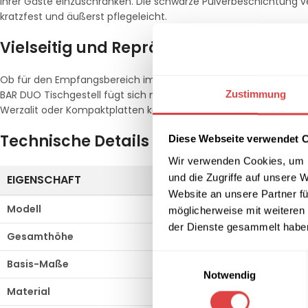
Ihrer Gäste einzuschränken. Die schwarze Pulverbeschichtung v
kratzfest und äußerst pflegeleicht.
Vielseitig und Repräsentativ
Ob für den Empfangsbereich im Hotel, als kommunikativer Tref
Zustimmung
BAR DUO Tischgestell fügt sich nahtlos in jedes Interieur ein. Es
Werzalit oder Kompaktplatten kombinieren, um ein individuelle
Technische Details im Überblick
Diese Webseite verwendet 
Wir verwenden Cookies, um I
und die Zugriffe auf unsere 
EIGENSCHAFT
SPEZIFIKATION
Website an unsere Partner fü
Modell
ALFA BAR DUO (Doppel
möglicherweise mit weiteren
der Dienste gesammelt habe
Gesamthöhe
108 cm (Barhöhe)
Einwilligungsauswahl
Basis-Maße
40 x 70 cm
Notwendig
Material
Gusseisen / Stahl pulv