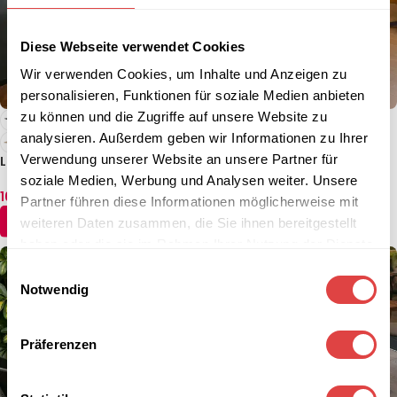
Diese Webseite verwendet Cookies
Wir verwenden Cookies, um Inhalte und Anzeigen zu
personalisieren, Funktionen für soziale Medien anbieten
zu können und die Zugriffe auf unsere Website zu
analysieren. Außerdem geben wir Informationen zu Ihrer
Verwendung unserer Website an unsere Partner für
Laminat Tischplatte 18mm –
Indoor Tischplatte Furnierte
Rechteckig
– 39mm
soziale Medien, Werbung und Analysen weiter. Unsere
16,60
€
–
93,95
€
97,52
€
–
267,69
€
(inkl. MwSt.)
(inkl. MwSt.)
Partner führen diese Informationen möglicherweise mit
AUSFÜHRUNG WÄHLEN
AUSFÜHRUNG WÄHLEN
weiteren Daten zusammen, die Sie ihnen bereitgestellt
haben oder die sie im Rahmen Ihrer Nutzung der Dienste
gesammelt haben.
Einwilligungsauswahl
Notwendig
Präferenzen