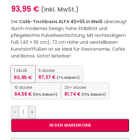
93,95
€
(inkl. MwSt.)
Die
Café-Tischbasis ALFA 40×55 in Weiß
überzeugt
durch modernes Design, hohe Stabilität und
pflegeleichte Pulverbeschichtung. Mit rechteckigem
Fuß (40 × 55 cm), 72 cm Höhe und verstellbaren
Kunststofffüßen ist sie ideal für Gastronomie, Cafés
und Bistros. Sofort lieferbar!
1
stück
5 stücke
93,95
€
87,37
€
(7% Rabatt)
10 stücke
20+ stücke
84,56
€
81,74
€
(10% Rabatt)
(13% Rabatt)
-
+
IN DEN WARENKORB