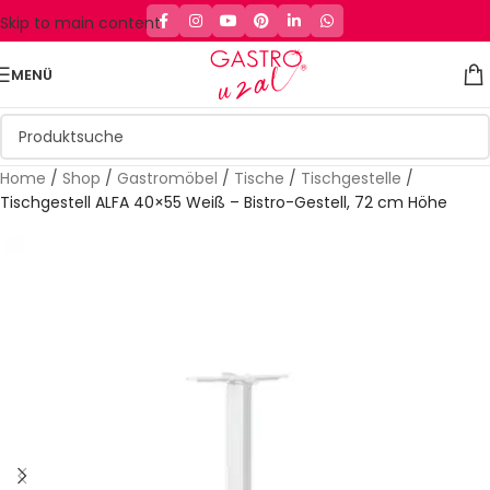
Skip to main content
MENÜ
Home
/
Shop
/
Gastromöbel
/
Tische
/
Tischgestelle
/
Tischgestell ALFA 40×55 Weiß – Bistro-Gestell, 72 cm Höhe