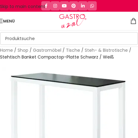
Skip to main content
MENÜ
Home
/
Shop
/
Gastromöbel
/
Tische
/
Steh- & Bistrotische
/
Stehtisch Banket Compactop-Platte Schwarz / Weiß