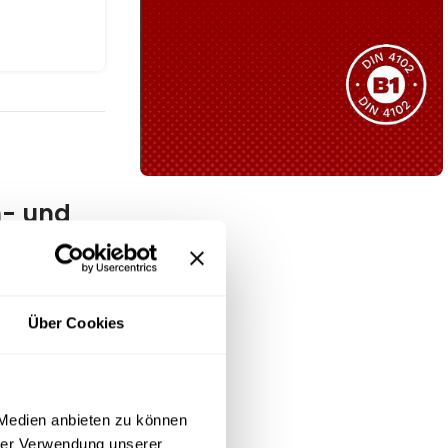
Sie haben nicht das passende
Produkt gefunden?
Wir helfen Ihnen gerne weiter!
n- und
B1 Zertifiziert
Schwer entflammbar
produkten
ernen Innen-
Kollektion ansehen
sch
Über Cookies
h oder
 Medien anbieten zu können
hrer Verwendung unserer