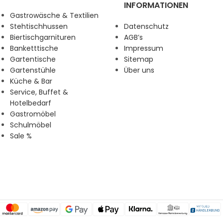
INFORMATIONEN
Gastrowäsche & Textilien
Stehtischhussen
Datenschutz
Biertischgarnituren
AGB’s
Banketttische
Impressum
Gartentische
Sitemap
Gartenstühle
Über uns
Küche & Bar
Service, Buffet &
Hotelbedarf
Gastromöbel
Schulmöbel
Sale %