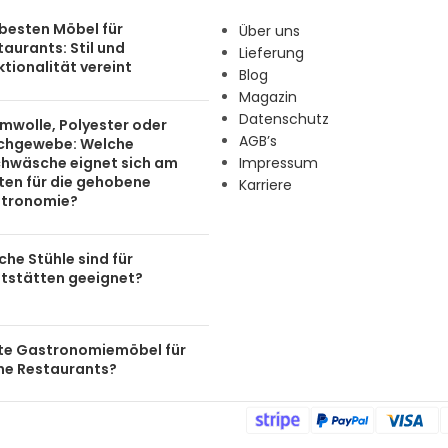
 besten Möbel für
Über uns
aurants: Stil und
Lieferung
tionalität vereint
Blog
Magazin
Datenschutz
mwolle, Polyester oder
AGB’s
chgewebe: Welche
chwäsche eignet sich am
Impressum
ten für die gehobene
Karriere
tronomie?
he Stühle sind für
tstätten geeignet?
te Gastronomiemöbel für
ine Restaurants?