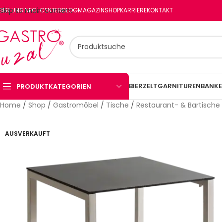
Skip to main content
BER UNS
INFO-CENTER
BLOG
MAGAZIN
SHOP
KARRIERE
KONTAKT
BIERZELTGARNITUREN
BANKE
PRODUKTKATEGORIEN
Home
/
Shop
/
Gastromöbel
/
Tische
/
Restaurant- & Bartische
AUSVERKAUFT