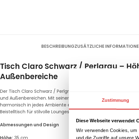
BESCHREIBUNG
ZUSÄTZLICHE INFORMATION
Tisch Claro Schwarz / Perlgrau – Höh
Außenbereiche
Der Tisch Claro Schwarz / Perlgrau kombiniert elegantes Design 
und Außenbereichen. Mit seiner edlen schwarzen Laminat-Oberf
Zustimmung
harmonisch in jedes Ambiente ein. Die kompakte Bauweise und 
Beistelltisch für stilvolle Lounges, Terrassen und Gärten.
Diese Webseite verwendet 
Abmessungen und Design
Wir verwenden Cookies, um I
Höhe:
35 cm
und die Zugriffe auf unsere 