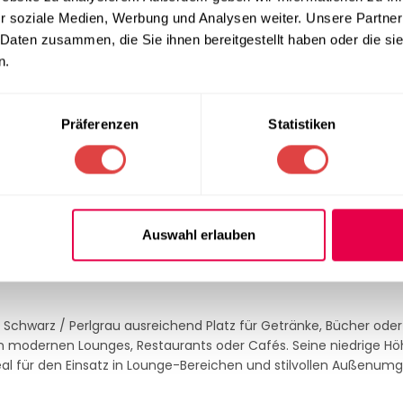
r soziale Medien, Werbung und Analysen weiter. Unsere Partner
 Daten zusammen, die Sie ihnen bereitgestellt haben oder die s
n.
 moderne Ästhetik. Die schwarze Laminat-Oberfläche verleiht dem
tät und Langlebigkeit sorgt. Erhältlich in den Größen 70×70 cm 
 an, sowohl im Innen- als auch im Außenbereich.
Präferenzen
Statistiken
Metallrahmen ist der Tisch Claro Schwarz / Perlgrau ideal für
sch bleibt stabil und behält seine Form und Optik. Die pflegele
en Tisch besonders langlebig und pflegeleicht macht. Somit ist e
Auswahl erlauben
d Gärten.
Schwarz / Perlgrau ausreichend Platz für Getränke, Bücher ode
 in modernen Lounges, Restaurants oder Cafés. Seine niedrige H
al für den Einsatz in Lounge-Bereichen und stilvollen Außenum