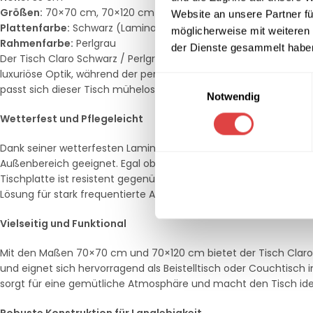
Größen:
70×70 cm, 70×120 cm
Website an unsere Partner fü
Plattenfarbe:
Schwarz (Laminat)
möglicherweise mit weiteren
Rahmenfarbe:
Perlgrau
der Dienste gesammelt habe
Der Tisch Claro Schwarz / Perlgrau besticht durch seine klare,
luxuriöse Optik, während der perlgraue Metallrahmen für Stabili
Einwilligungsauswahl
passt sich dieser Tisch mühelos an verschiedene Raumkonzepte
Notwendig
Wetterfest und Pflegeleicht
Dank seiner wetterfesten Laminat-Oberfläche und dem robusten 
Außenbereich geeignet. Egal ob Regen, Sonne oder Wind – der Ti
Tischplatte ist resistent gegenüber Kratzern und Flecken, was d
Lösung für stark frequentierte Außenbereiche wie Terrassen un
Vielseitig und Funktional
Mit den Maßen 70×70 cm und 70×120 cm bietet der Tisch Claro 
und eignet sich hervorragend als Beistelltisch oder Couchtisch
sorgt für eine gemütliche Atmosphäre und macht den Tisch ide