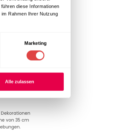
 führen diese Informationen
ie im Rahmen Ihrer Nutzung
 Tisch eine
und 70×120 cm,
Marketing
 den
ichte schwarze
r die perfekte
Alle zulassen
r Dekorationen
öhe von 35 cm
gebungen.