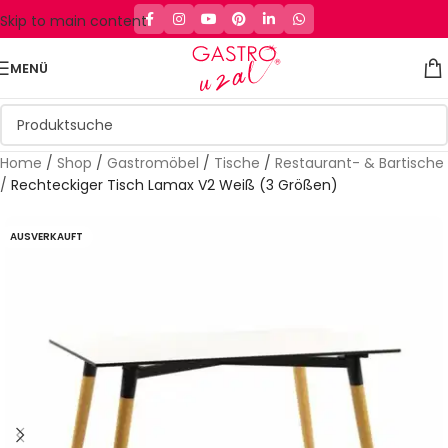
Skip to main content
MENÜ
Home
/
Shop
/
Gastromöbel
/
Tische
/
Restaurant- & Bartische
/
Rechteckiger Tisch Lamax V2 Weiß (3 Größen)
AUSVERKAUFT