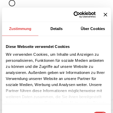
-
+
IN DEN WARENKORB
Zustimmung
Details
Über Cookies
Interessiert an
B2B-Angebot
Diese Webseite verwendet Cookies
größeren
anfordern
Stückzahlen?
Wir verwenden Cookies, um Inhalte und Anzeigen zu
personalisieren, Funktionen für soziale Medien anbieten
zu können und die Zugriffe auf unsere Website zu
analysieren. Außerdem geben wir Informationen zu Ihrer
Artikelnummer:
n. v.
Kategorie:
Restaurant- & Bartische
Verwendung unserer Website an unsere Partner für
Marke:
Gastro Uzal
soziale Medien, Werbung und Analysen weiter. Unsere
Partner führen diese Informationen möglicherweise mit
Teilen:
weiteren Daten zusammen, die Sie ihnen bereitgestellt
haben oder die sie im Rahmen Ihrer Nutzung der Dienste
gesammelt haben.
Einwilligungsauswahl