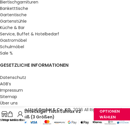
Biertischgarnituren
Banketttische
Gartentische
Gartenstühle
Küche & Bar
Service, Buffet & Hotelbedarf
Gastromöbel
Schulmöbel
Sale %
GESETZLICHE INFORMATIONEN
Datenschutz
AGB’s
Impressum
Sitemap
Über uns
© Gastro Uzal GmbH & Co. KG.
2026 All Rights Reserved.
Rechteckiger Tisch Lamax V2
OPTIONEN
Weiß (3 Größen)
WÄHLEN
Shop
Warenkorb
Mein Konto