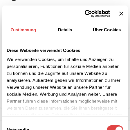
-
+
IN DEN WARENKORB
Zustimmung
Details
Über Cookies
Interessiert an
B2B-Angebot
größeren
anfordern
Diese Webseite verwendet Cookies
Stückzahlen?
Wir verwenden Cookies, um Inhalte und Anzeigen zu
personalisieren, Funktionen für soziale Medien anbieten
zu können und die Zugriffe auf unsere Website zu
Artikelnummer:
n. v.
analysieren. Außerdem geben wir Informationen zu Ihrer
Kategorie:
Restaurant- & Bartische
Verwendung unserer Website an unsere Partner für
Marke:
Gastro Uzal
soziale Medien, Werbung und Analysen weiter. Unsere
Teilen:
Partner führen diese Informationen möglicherweise mit
weiteren Daten zusammen, die Sie ihnen bereitgestellt
haben oder die sie im Rahmen Ihrer Nutzung der Dienste
gesammelt haben.
Einwilligungsauswahl
Notwendig