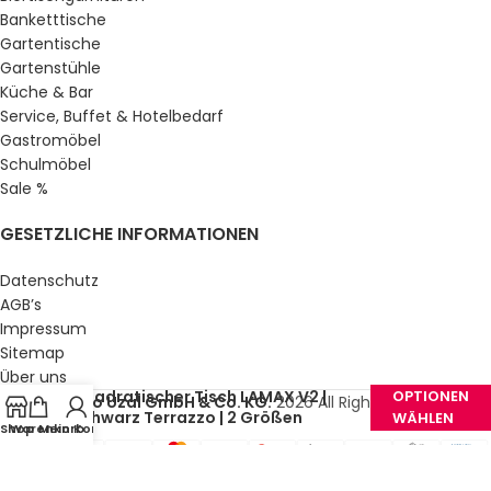
Banketttische
Gartentische
Gartenstühle
Küche & Bar
Service, Buffet & Hotelbedarf
Gastromöbel
Schulmöbel
Sale %
GESETZLICHE INFORMATIONEN
Datenschutz
AGB’s
Impressum
Sitemap
Über uns
Quadratischer Tisch LAMAX V2 |
OPTIONEN
© Gastro Uzal GmbH & Co. KG.
2026 All Rights Reserved.
Schwarz Terrazzo | 2 Größen
WÄHLEN
Shop
Warenkorb
Mein Konto