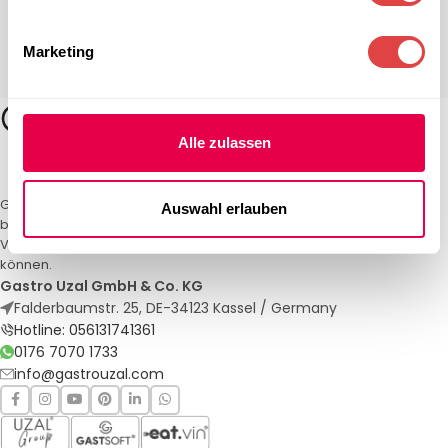
Marketing
Alle zulassen
Gastro Uzal – Ihr Spezialist für Gastronomiemöbel und -textilien. Wir
Auswahl erlauben
bieten maßgeschneiderte Lösungen für Restaurants, Hotels und
Veranstaltungen. Qualität und Service, auf die Sie sich verlassen
können.
Gastro Uzal GmbH & Co. KG
Falderbaumstr. 25, DE-34123 Kassel / Germany
Hotline: 056131741361
0176 7070 1733
info@gastrouzal.com