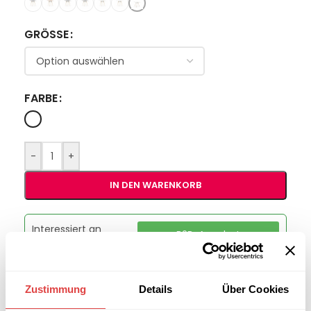
GRÖSSE
FARBE
-
+
IN DEN WARENKORB
Interessiert an
B2B-Angebot
größeren
anfordern
Stückzahlen?
Zustimmung
Details
Über Cookies