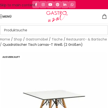
Skip to main content
MENÜ
Home
/
Shop
/
Gastromöbel
/
Tische
/
Restaurant- & Bartische
/
Quadratischer Tisch Lamax-T Weiß (2 Größen)
AUSVERKAUFT