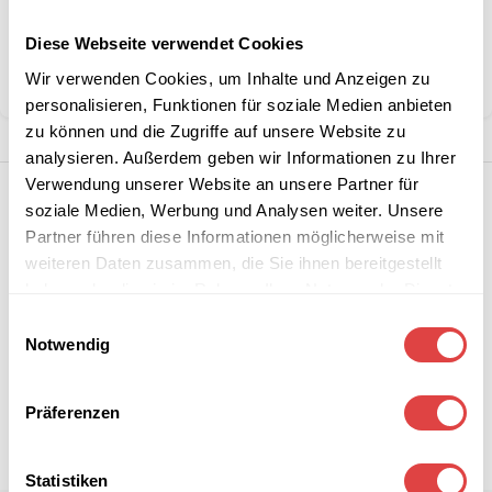
Artikelnummer:
n. v.
Kategorie:
Restaurant- & Bartische
Diese Webseite verwendet Cookies
Marke:
Gastro Uzal
Wir verwenden Cookies, um Inhalte und Anzeigen zu
Teilen:
personalisieren, Funktionen für soziale Medien anbieten
zu können und die Zugriffe auf unsere Website zu
analysieren. Außerdem geben wir Informationen zu Ihrer
Verwendung unserer Website an unsere Partner für
soziale Medien, Werbung und Analysen weiter. Unsere
Partner führen diese Informationen möglicherweise mit
weiteren Daten zusammen, die Sie ihnen bereitgestellt
haben oder die sie im Rahmen Ihrer Nutzung der Dienste
gesammelt haben.
Einwilligungsauswahl
Notwendig
Präferenzen
Statistiken