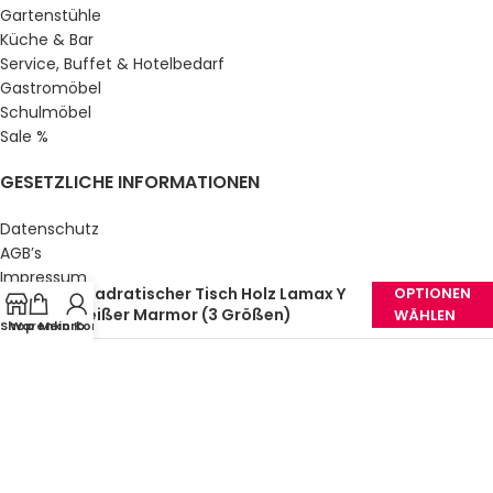
Gartenstühle
Küche & Bar
Service, Buffet & Hotelbedarf
Gastromöbel
Schulmöbel
Sale %
GESETZLICHE INFORMATIONEN
Datenschutz
AGB’s
Impressum
Quadratischer Tisch Holz Lamax Y
OPTIONEN
Sitemap
Weißer Marmor (3 Größen)
WÄHLEN
Über uns
Shop
Warenkorb
Mein Konto
© Gastro Uzal GmbH & Co. KG.
2026 All Rights Reserved.