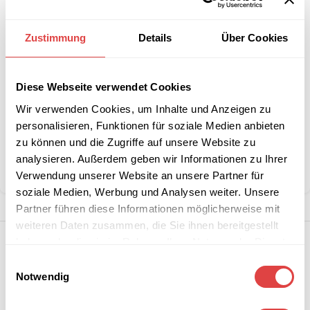
Interessiert an
Zustimmung
Details
Über Cookies
B2B-Angebot
größeren
anfordern
Stückzahlen?
Diese Webseite verwendet Cookies
Wir verwenden Cookies, um Inhalte und Anzeigen zu
Artikelnummer:
n. v.
personalisieren, Funktionen für soziale Medien anbieten
Kategorie:
Restaurant- & Bartische
zu können und die Zugriffe auf unsere Website zu
Marke:
Gastro Uzal
analysieren. Außerdem geben wir Informationen zu Ihrer
Teilen:
Verwendung unserer Website an unsere Partner für
soziale Medien, Werbung und Analysen weiter. Unsere
Partner führen diese Informationen möglicherweise mit
weiteren Daten zusammen, die Sie ihnen bereitgestellt
haben oder die sie im Rahmen Ihrer Nutzung der Dienste
gesammelt haben.
Einwilligungsauswahl
Notwendig