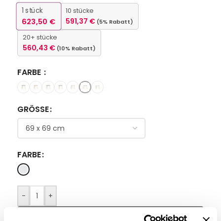
1
stück
10 stücke
623,50
€
591,37
€
(5% Rabatt)
20+ stücke
560,43
€
(10% Rabatt)
FARBE
GRÖSSE
FARBE
-
+
IN DEN WARENKORB