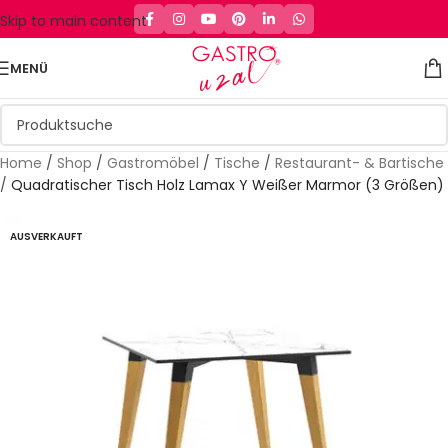
Skip to main content
MENÜ
Home
/
Shop
/
Gastromöbel
/
Tische
/
Restaurant- & Bartische
/
Quadratischer Tisch Holz Lamax Y Weißer Marmor (3 Größen)
AUSVERKAUFT