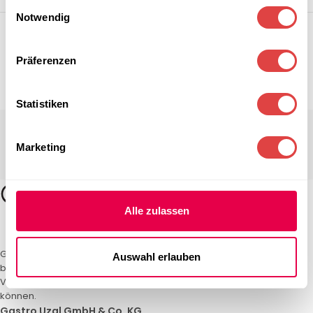
Einwilligungsauswahl
Notwendig
Präferenzen
Statistiken
Marketing
Alle zulassen
Gastro Uzal – Ihr Spezialist für Gastronomiemöbel und -textilien. Wir
Auswahl erlauben
bieten maßgeschneiderte Lösungen für Restaurants, Hotels und
Veranstaltungen. Qualität und Service, auf die Sie sich verlassen
können.
Gastro Uzal GmbH & Co. KG