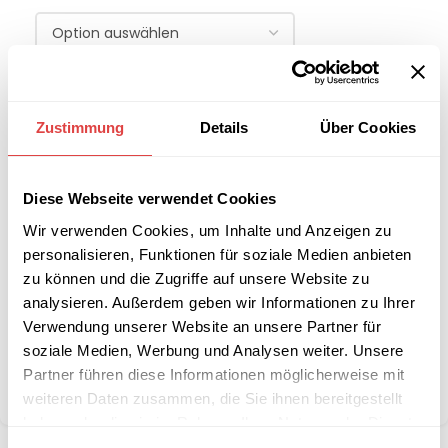
-
+
Zustimmung
Details
Über Cookies
IN DEN WARENKORB
Diese Webseite verwendet Cookies
Interessiert an
B2B-Angebot
größeren
anfordern
Wir verwenden Cookies, um Inhalte und Anzeigen zu
Stückzahlen?
personalisieren, Funktionen für soziale Medien anbieten
zu können und die Zugriffe auf unsere Website zu
analysieren. Außerdem geben wir Informationen zu Ihrer
Artikelnummer:
LoftLow180x80
Verwendung unserer Website an unsere Partner für
Kategorie:
Restaurant- & Bartische
soziale Medien, Werbung und Analysen weiter. Unsere
Marke:
Gastro Uzal
Partner führen diese Informationen möglicherweise mit
Teilen:
weiteren Daten zusammen, die Sie ihnen bereitgestellt
haben oder die sie im Rahmen Ihrer Nutzung der Dienste
gesammelt haben.