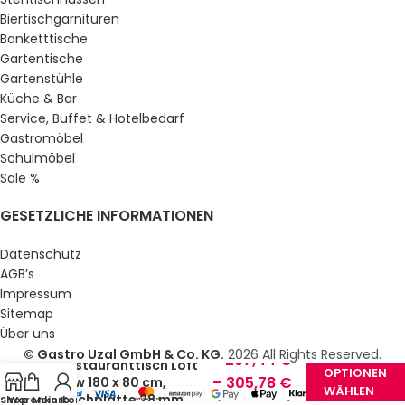
Biertischgarnituren
Banketttische
Gartentische
Gartenstühle
Küche & Bar
Service, Buffet & Hotelbedarf
Gastromöbel
Schulmöbel
Sale %
GESETZLICHE INFORMATIONEN
Datenschutz
AGB’s
Impressum
Sitemap
Über uns
© Gastro Uzal GmbH & Co. KG.
2026 All Rights Reserved.
297,44
€
Restauranttisch Loft
OPTIONEN
–
305,78
€
Low 180 x 80 cm,
WÄHLEN
Tischplatte 28 mm
Shop
Warenkorb
Mein Konto