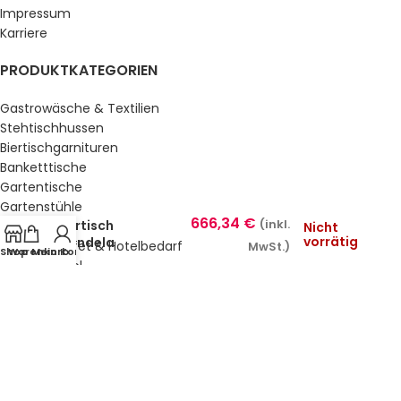
Impressum
Karriere
PRODUKTKATEGORIEN
Gastrowäsche & Textilien
Stehtischhussen
Biertischgarnituren
Banketttische
Gartentische
Gartenstühle
666,34
€
Bartisch
(inkl.
Küche & Bar
Nicht
vorrätig
Candela
Service, Buffet & Hotelbedarf
MwSt.)
Shop
Warenkorb
Mein Konto
Gastromöbel
Schulmöbel
Sale %
GESETZLICHE INFORMATIONEN
Datenschutz
AGB’s