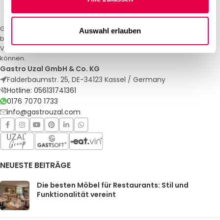
Gastro Uzal – Ihr Spezialist für Gastronomiemöbel und -textilien. Wir
Auswahl erlauben
bieten maßgeschneiderte Lösungen für Restaurants, Hotels und
Veranstaltungen. Qualität und Service, auf die Sie sich verlassen
können.
Gastro Uzal GmbH & Co. KG
Falderbaumstr. 25, DE-34123 Kassel / Germany
Hotline: 056131741361
0176 7070 1733
info@gastrouzal.com
NEUESTE BEITRÄGE
Die besten Möbel für Restaurants: Stil und
Funktionalität vereint