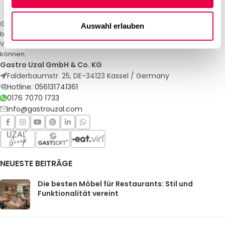
Gastro Uzal – Ihr Spezialist für Gastronomiemöbel und -textilien. Wir
Auswahl erlauben
bieten maßgeschneiderte Lösungen für Restaurants, Hotels und
Veranstaltungen. Qualität und Service, auf die Sie sich verlassen
können.
Gastro Uzal GmbH & Co. KG
Falderbaumstr. 25, DE-34123 Kassel / Germany
Hotline: 056131741361
0176 7070 1733
info@gastrouzal.com
NEUESTE BEITRÄGE
Die besten Möbel für Restaurants: Stil und
Funktionalität vereint