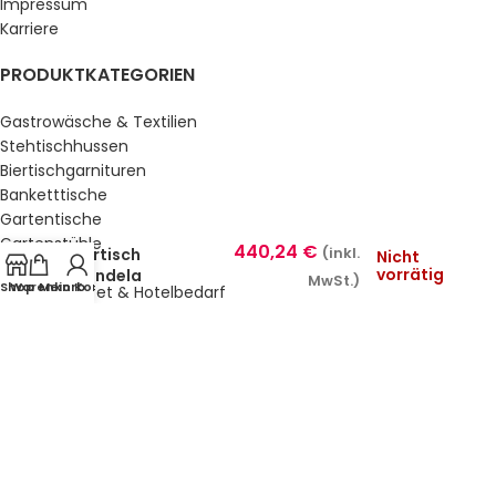
Impressum
Karriere
PRODUKTKATEGORIEN
Gastrowäsche & Textilien
Stehtischhussen
Biertischgarnituren
Banketttische
Gartentische
Gartenstühle
440,24
€
Bartisch
(inkl.
Nicht
Küche & Bar
vorrätig
Candela
MwSt.)
Shop
Warenkorb
Mein Konto
Service, Buffet & Hotelbedarf
Gastromöbel
Schulmöbel
Sale %
GESETZLICHE INFORMATIONEN
Datenschutz
AGB’s