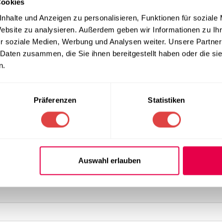
Cookies
se Bauweise ist in der Gastronomie besonders beliebt, da sie im 
nhalte und Anzeigen zu personalisieren, Funktionen für soziale
nd Aussteigen für Ihre Gäste spürbar komfortabler macht. Die 
Website zu analysieren. Außerdem geben wir Informationen zu I
ine außergewöhnliche Standfestigkeit, selbst auf belebten Terra
stellbaren Bodengleitern ausgestattet, um Unebenheiten im Bod
r soziale Medien, Werbung und Analysen weiter. Unsere Partner
 Daten zusammen, die Sie ihnen bereitgestellt haben oder die s
n.
insatz
niges aushalten. Die Tischplatte des Osaka-Modells ist daher b
Präferenzen
Statistiken
keiten. Ob heiße Kaffeetassen oder verschüttete Getränke – di
 täglichem Gebrauch wie neu aussieht. Die Oberflächen erfüllen
zen Sie auf die bewährte Kombination aus Stabilität und Ästheti
Auswahl erlauben