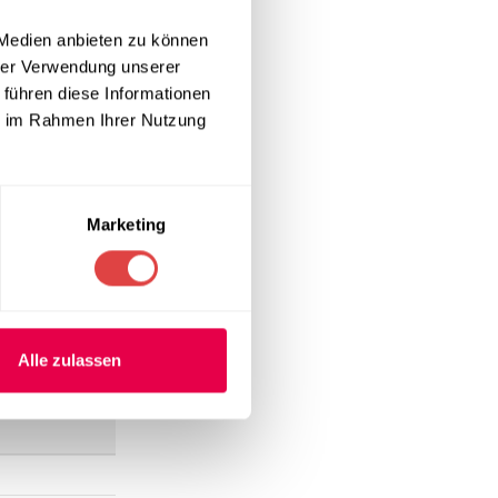
Vergleich zu
 Medien anbieten zu können
schwere
hrer Verwendung unserer
ssen oder in
en perfekt
 führen diese Informationen
ie im Rahmen Ihrer Nutzung
esonders
Marketing
e hochwertige
 alle
HACCP-
k von Gastro
Alle zulassen