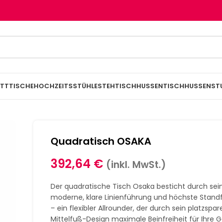
TTTISCHE
HOCHZEITSSTÜHLE
STEHTISCHHUSSEN
TISCHHUSSEN
ST
Quadratisch OSAKA
392,64
€
(inkl. MwSt.)
Der quadratische Tisch Osaka besticht durch sei
moderne, klare Linienführung und höchste Standf
– ein flexibler Allrounder, der durch sein platzspa
Mittelfuß-Design maximale Beinfreiheit für Ihre 