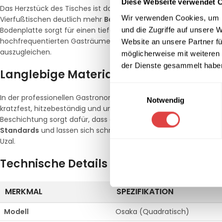
Diese Webseite verwendet 
Das Herzstück des Tisches ist das robuste Mittelfuß-Gestell. Die
Wir verwenden Cookies, um I
Vierfußtischen deutlich mehr
Beinfreiheit
bietet und das Ein- u
und die Zugriffe auf unsere 
Bodenplatte sorgt für einen tiefen Schwerpunkt und damit für e
hochfrequentierten Gasträumen. Das Gestell ist zudem mit ver
Website an unsere Partner fü
auszugleichen.
möglicherweise mit weiteren
der Dienste gesammelt habe
Langlebige Materialien für den Profi-E
Einwilligungsauswahl
In der professionellen Gastronomie müssen Tischoberflächen ei
Notwendig
kratzfest, hitzebeständig und unempfindlich gegenüber Flüssig
Beschichtung sorgt dafür, dass der Tisch auch nach intensivem
Standards
und lassen sich schnell und hygienisch reinigen. Set
Uzal.
Technische Details im Überblick
MERKMAL
SPEZIFIKATION
Modell
Osaka (Quadratisch)