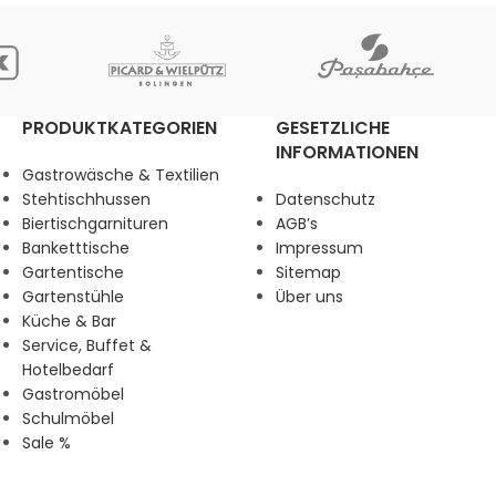
PRODUKTKATEGORIEN
GESETZLICHE
INFORMATIONEN
Gastrowäsche & Textilien
Stehtischhussen
Datenschutz
Biertischgarnituren
AGB’s
Banketttische
Impressum
Gartentische
Sitemap
Gartenstühle
Über uns
Küche & Bar
Service, Buffet &
Hotelbedarf
Gastromöbel
Schulmöbel
Sale %