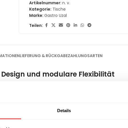
Artikelnummer:
n. v.
Kategorie:
Tische
Marke:
Gastro Uzal
Teilen:
MATIONEN
LIEFERUNG & RÜCKGABE
ZAHLUNGSARTEN
 Design und modulare Flexibilität
 Basiselement für eine moderne und funktionale Gastronomie-Ei
er Raumgestaltung: Er lässt sich mühelos als Einzeltisch für zwei 
el kombinieren. Das minimalistische Design der Osaka-Serie füg
r bis zum gehobenen Restaurant.
Details
iheit