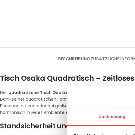
BESCHREIBUNG
ZUSÄTZLICHE INFOR
Tisch Osaka Quadratisch – Zeitloses
Der
quadratische Tisch Osaka
von
Gastro Uzal
ist das ideale
Dank seiner quadratischen Form bietet er höchste Flexibilität in d
Personen nutzen oder bei größeren Gruppen zu einer langen Taf
harmonisch in jedes Ambiente ein, von der trendigen Kaffeeba
Zustimmung
Standsicherheit und maximale Beinfre