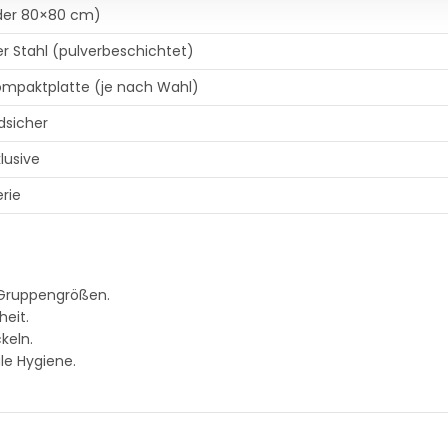
oder 80×80 cm)
er Stahl (pulverbeschichtet)
mpaktplatte (je nach Wahl)
dsicher
lusive
erie
 Gruppengrößen.
heit.
keln.
e Hygiene.