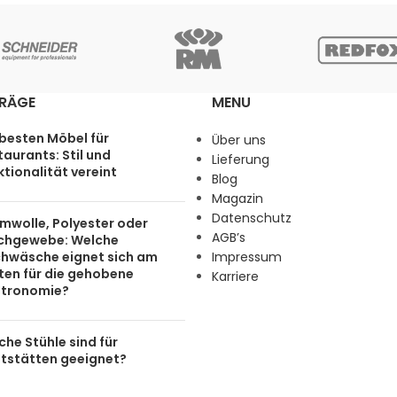
TRÄGE
MENU
 besten Möbel für
Über uns
aurants: Stil und
Lieferung
tionalität vereint
Blog
Magazin
Datenschutz
mwolle, Polyester oder
AGB’s
chgewebe: Welche
chwäsche eignet sich am
Impressum
ten für die gehobene
Karriere
tronomie?
he Stühle sind für
tstätten geeignet?