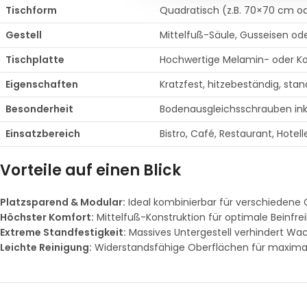
Tischform
Quadratisch (z.B. 70×70 cm 
Gestell
Mittelfuß-Säule, Gusseisen od
Tischplatte
Hochwertige Melamin- oder Ko
Eigenschaften
Kratzfest, hitzebeständig, stan
Besonderheit
Bodenausgleichsschrauben ink
Einsatzbereich
Bistro, Café, Restaurant, Hotell
Vorteile auf einen Blick
Platzsparend & Modular:
Ideal kombinierbar für verschiedene
Höchster Komfort:
Mittelfuß-Konstruktion für optimale Beinfrei
Extreme Standfestigkeit:
Massives Untergestell verhindert Wac
Leichte Reinigung:
Widerstandsfähige Oberflächen für maximal