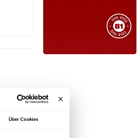
Sie haben nicht das passende
Produkt gefunden?
Wir helfen Ihnen gerne weiter!
B1 Zertifiziert
Schwer entflammbar
produkten
Kollektion ansehen
nrichtung.
bis vier
t sich
Über Cookies