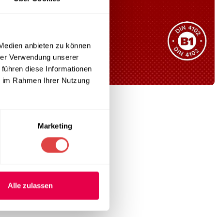
Sie haben nicht das passende
Produkt gefunden?
Wir helfen Ihnen gerne weiter!
 Medien anbieten zu können
hrer Verwendung unserer
 führen diese Informationen
ie im Rahmen Ihrer Nutzung
B1 Zertifiziert
Schwer entflammbar
produkten
Marketing
 elegantem
Kollektion ansehen
Alle zulassen