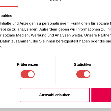
Marke:
Gastro Uzal
Teilen:
Cookies
nhalte und Anzeigen zu personalisieren, Funktionen für soziale
Website zu analysieren. Außerdem geben wir Informationen zu I
r soziale Medien, Werbung und Analysen weiter. Unsere Partner
EN
REZENSIONEN (0)
LIEFERUNG & RÜCKGABE
ZAHLUNGSARTEN
 Daten zusammen, die Sie ihnen bereitgestellt haben oder die s
n.
n)
Präferenzen
Statistiken
ts, Bankette, Messen und vieles mehr. Mit seinem Stahlgestell in
ondern auch stilvoll.
Auswahl erlauben