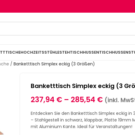
TTTISCHE
HOCHZEITSSTÜHLE
STEHTISCHHUSSEN
TISCHHUSSEN
ST
ische
/
Banketttisch Simplex eckig (3 Größen)
Banketttisch Simplex eckig (3 Gr
237,94
€
–
285,54
€
(inkl. MwS
Entdecken Sie den Banketttisch Simplex eckig in
– Stahlgestell in schwarz, klappbar, Platte 19mm M
mit Aluminium Kante. Ideal für Veranstaltungen!