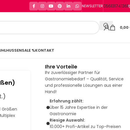
056131741361
NEWSLETTER
0,00
UHLHUSSEN
SALE %
KONTAKT
Ihre Vorteile
Ihr zuverlässiger Partner für
Gastronomiebedarf – Qualität, Service
ößen)
und professionelle Lösungen aus einer
Hand!
t.)
Erfahrung zählt:
Über 15 Jahre Expertise in der
 3 Größen
Gastronomie
ultiplex
Riesige Auswahl:
10.000+ Profi-Artikel zu Top-Preisen