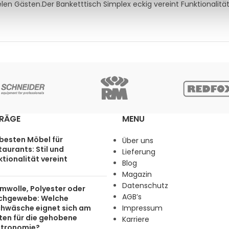
len Gästen.Der Banketttisch Simplex eckig vereint Funktionalitä
TRÄGE
MENU
 besten Möbel für
Über uns
aurants: Stil und
Lieferung
tionalität vereint
Blog
Magazin
Datenschutz
mwolle, Polyester oder
AGB’s
chgewebe: Welche
chwäsche eignet sich am
Impressum
ten für die gehobene
Karriere
tronomie?