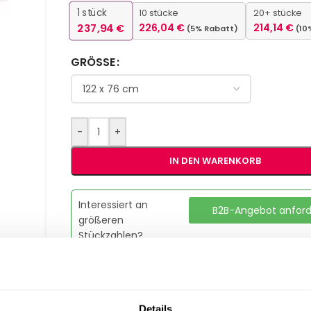
1
stück
10 stücke
20+ stücke
237,94
€
226,04
€
214,14
€
(5% Rabatt)
(10
GRÖSSE
-
+
IN DEN WARENKORB
Interessiert an
B2B-Angebot anfor
größeren
Stückzahlen?
Artikelnummer:
228-183/76
Kategorie:
Banketttische & Buffettische
Details