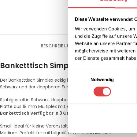
Diese Webseite verwendet 
Wir verwenden Cookies, um I
und die Zugriffe auf unsere 
Website an unsere Partner fü
BESCHREIBUNG
ZUSÄTZLICHE INFORMATION
möglicherweise mit weiteren
der Dienste gesammelt habe
Banketttisch Simplex eckig (3 Größe
Einwilligungsauswahl
Notwendig
Der Banketttisch Simplex eckig ist die perfekte Lösung für Even
Schwarz und der klappbaren Funktion ist er nicht nur praktisch, s
Stahlgestell in Schwarz, klappbar
Platte aus 19 mm Multiplex mit Aluminiumkante
Banketttisch Verfügbar in 3 Größen:
Small: Ideal für kleine Veranstaltungen und Feiern.
Medium: Perfekt für mittelgroße Events und Messen.