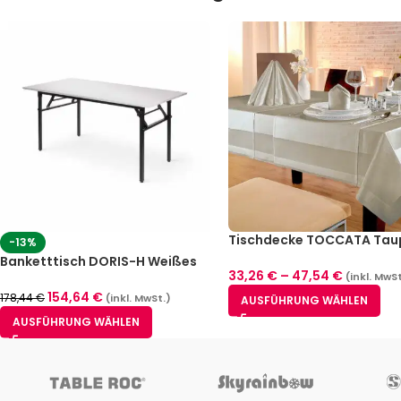
Tischdecke TOCCATA Tau
-13%
Größen)
Banketttisch DORIS-H Weißes
33,26
€
–
47,54
€
(inkl. MwSt
Alaska (3 Größen)
154,64
€
178,44
€
(inkl. MwSt.)
AUSFÜHRUNG WÄHLEN
AUSFÜHRUNG WÄHLEN