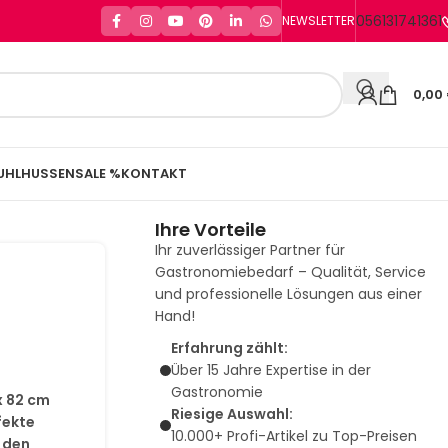
056131741361
NEWSLETTER
0,00
UHLHUSSEN
SALE %
KONTAKT
Ihre Vorteile
Ihr zuverlässiger Partner für
Gastronomiebedarf – Qualität, Service
und professionelle Lösungen aus einer
Hand!
Erfahrung zählt:
Über 15 Jahre Expertise in der
Gastronomie
x 82 cm
Riesige Auswahl:
fekte
10.000+ Profi-Artikel zu Top-Preisen
 den