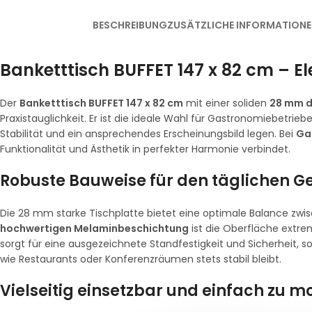
BESCHREIBUNG
ZUSÄTZLICHE INFORMATION
Banketttisch BUFFET 147 x 82 cm – El
Der
Banketttisch BUFFET 147 x 82 cm
mit einer soliden
28 mm d
Praxistauglichkeit. Er ist die ideale Wahl für Gastronomiebetr
Stabilität und ein ansprechendes Erscheinungsbild legen. Bei
Ga
Funktionalität und Ästhetik in perfekter Harmonie verbindet.
Robuste Bauweise für den täglichen 
Die 28 mm starke Tischplatte bietet eine optimale Balance zwis
hochwertigen Melaminbeschichtung
ist die Oberfläche extre
sorgt für eine ausgezeichnete Standfestigkeit und Sicherheit, s
wie Restaurants oder Konferenzräumen stets stabil bleibt.
Vielseitig einsetzbar und einfach zu m