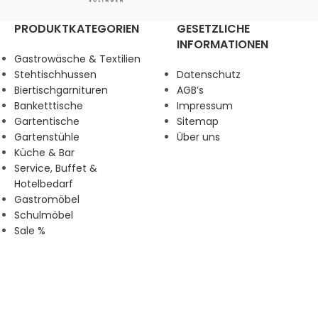
PRODUKTKATEGORIEN
GESETZLICHE
INFORMATIONEN
Gastrowäsche & Textilien
Stehtischhussen
Datenschutz
Biertischgarnituren
AGB’s
Banketttische
Impressum
Gartentische
Sitemap
Gartenstühle
Über uns
Küche & Bar
Service, Buffet &
Hotelbedarf
Gastromöbel
Schulmöbel
Sale %