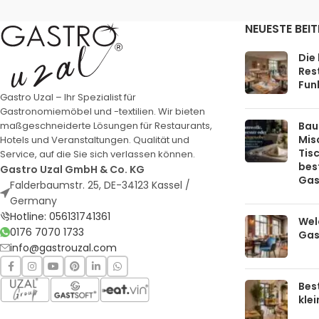
NEUESTE BEI
Die
Rest
Funk
Gastro Uzal – Ihr Spezialist für
Gastronomiemöbel und -textilien. Wir bieten
Bau
maßgeschneiderte Lösungen für Restaurants,
Mis
Hotels und Veranstaltungen. Qualität und
Tis
Service, auf die Sie sich verlassen können.
bes
Gastro Uzal GmbH & Co. KG
Gas
Falderbaumstr. 25, DE-34123 Kassel /
Germany
Hotline: 056131741361
Welc
0176 7070 1733
Gas
info@gastrouzal.com
Bes
kle