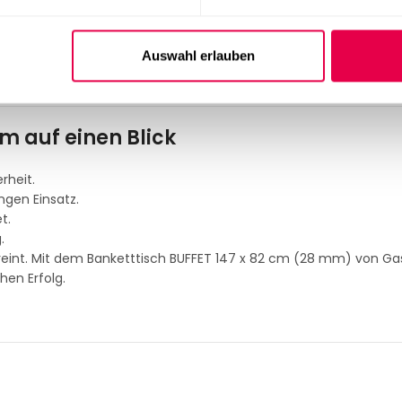
hohe Standfestigkeit
ntliche Einrichtungen, Wohnräume
Auswahl erlauben
m auf einen Blick
rheit.
ngen Einsatz.
t.
.
ereint. Mit dem Banketttisch BUFFET 147 x 82 cm (28 mm) von Gas
chen Erfolg.