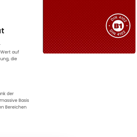
Sie haben nicht das passende
Produkt gefunden?
Wir helfen Ihnen gerne weiter!
ät
r
 Wert auf
ung, die
B1 Zertifiziert
Schwer entflammbar
produkten
Kollektion ansehen
ank der
 massive Basis
ten Bereichen