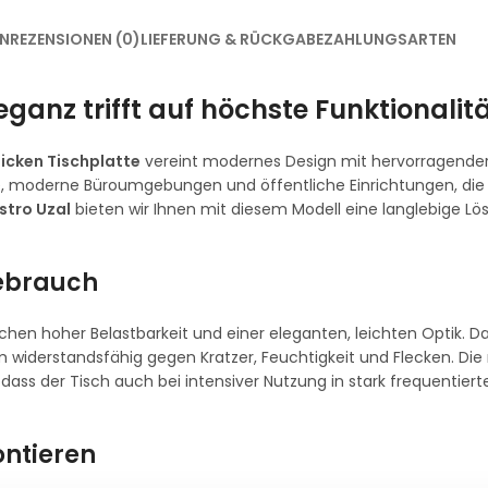
EN
REZENSIONEN (0)
LIEFERUNG & RÜCKGABE
ZAHLUNGSARTEN
eganz trifft auf höchste Funktionalit
icken Tischplatte
vereint modernes Design mit hervorragende
iebe, moderne Büroumgebungen und öffentliche Einrichtungen, die
stro Uzal
bieten wir Ihnen mit diesem Modell eine langlebige Lös
Gebrauch
chen hoher Belastbarkeit und einer eleganten, leichten Optik. D
m widerstandsfähig gegen Kratzer, Feuchtigkeit und Flecken. Die
odass der Tisch auch bei intensiver Nutzung in stark frequentier
ontieren