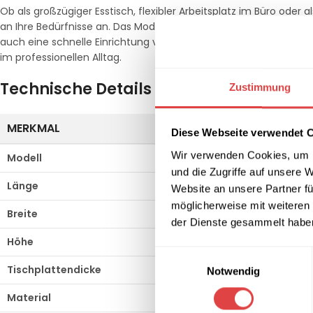
Ob als großzügiger Esstisch, flexibler Arbeitsplatz im Büro oder a
an Ihre Bedürfnisse an. Das Modell ist speziell für die
einfache S
auch eine schnelle Einrichtung vor Ort ermöglicht. Die porenfre
im professionellen Alltag.
Technische Details (Original-Spezifika
Zustimmung
MERKMAL
SPEZIFIKATION
Diese Webseite verwendet 
Wir verwenden Cookies, um I
Modell
Banketttisch BUFFET 147 
und die Zugriffe auf unsere 
Länge
147 cm
Website an unsere Partner fü
möglicherweise mit weiteren
Breite
82 cm
der Dienste gesammelt habe
Höhe
84 cm
Einwilligungsauswahl
Tischplattendicke
28 mm
Notwendig
Material
Melaminbeschichtete Tis