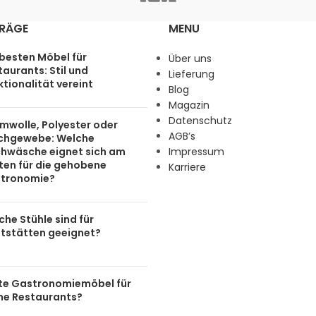
TRÄGE
MENU
 besten Möbel für
Über uns
aurants: Stil und
Lieferung
tionalität vereint
Blog
Magazin
Datenschutz
mwolle, Polyester oder
AGB’s
chgewebe: Welche
chwäsche eignet sich am
Impressum
ten für die gehobene
Karriere
tronomie?
he Stühle sind für
tstätten geeignet?
te Gastronomiemöbel für
ine Restaurants?