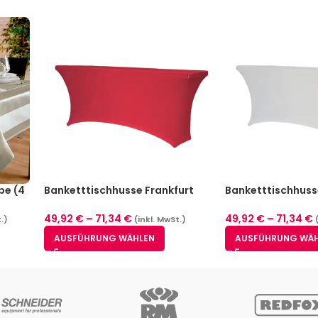
pe (4
Banketttischhusse Frankfurt
Banketttischhuss
Rot (4 Größen)
Weiß (4 Größen)
49,92
€
–
71,34
€
49,92
€
–
71,34
€
.)
(inkl. MwSt.)
AUSFÜHRUNG WÄHLEN
AUSFÜHRUNG WÄ