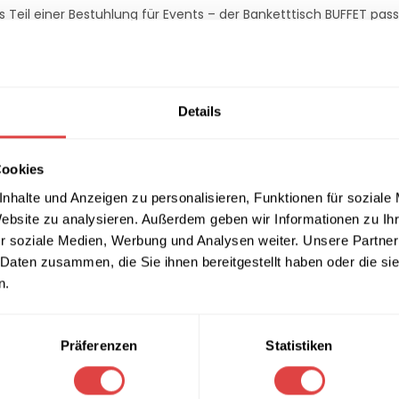
ls Teil einer Bestuhlung für Events – der Banketttisch BUFFET pass
elbstmontage
konzipiert, was nicht nur den Transport erleichter
ie Oberfläche lässt sich mühelos reinigen und erfüllt höchste H
tionen)
Details
Cookies
nhalte und Anzeigen zu personalisieren, Funktionen für soziale
x 82
Website zu analysieren. Außerdem geben wir Informationen zu I
r soziale Medien, Werbung und Analysen weiter. Unsere Partner
 Daten zusammen, die Sie ihnen bereitgestellt haben oder die s
n.
Präferenzen
Statistiken
chplatte / Massive Basis