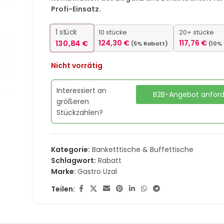
Profi-Einsatz.
1
stück
10 stücke
20+ stücke
130,84
€
124,30
€
117,76
€
(5% Rabatt)
(10%
Nicht vorrätig
Interessiert an
B2B-Angebot anfor
größeren
Stückzahlen?
Kategorie:
Banketttische & Buffettische
Schlagwort:
Rabatt
Marke:
Gastro Uzal
Teilen: