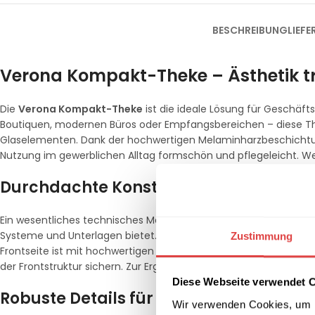
BESCHREIBUNG
LIEF
Verona Kompakt-Theke – Ästhetik tri
Die
Verona Kompakt-Theke
ist die ideale Lösung für Geschäft
Boutiquen, modernen Büros oder Empfangsbereichen – diese The
Glaselementen. Dank der hochwertigen Melaminharzbeschichtung 
Nutzung im gewerblichen Alltag formschön und pflegeleicht. Wei
Durchdachte Konstruktion für effizient
Ein wesentliches technisches Merkmal der Verona Theke ist die 
Systeme und Unterlagen bietet. Integrierte Kabeldurchlassbohr
Zustimmung
Frontseite ist mit hochwertigen
ESG-Sicherheitsglasplatten
ve
der Frontstruktur sichern. Zur Ergänzung Ihrer Büro- oder Lade
Diese Webseite verwendet 
Robuste Details für den professionellen
Wir verwenden Cookies, um I