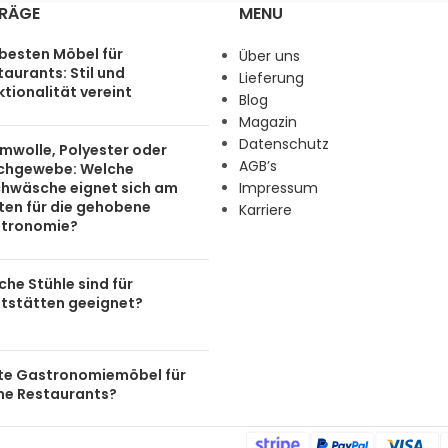
TRÄGE
MENU
 besten Möbel für
Über uns
aurants: Stil und
Lieferung
tionalität vereint
Blog
Magazin
Datenschutz
mwolle, Polyester oder
AGB’s
chgewebe: Welche
chwäsche eignet sich am
Impressum
ten für die gehobene
Karriere
tronomie?
he Stühle sind für
tstätten geeignet?
te Gastronomiemöbel für
ine Restaurants?