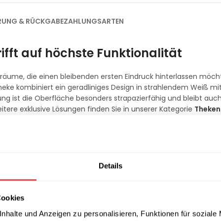
ERUNG & RÜCKGABE
ZAHLUNGSARTEN
fft auf höchste Funktionalität
sräume, die einen bleibenden ersten Eindruck hinterlassen möch
ke kombiniert ein geradliniges Design in strahlendem Weiß mi
ist die Oberfläche besonders strapazierfähig und bleibt auch 
tere exklusive Lösungen finden Sie in unserer Kategorie
Theken
es Arbeiten
großzügige Arbeitsplattentiefe von 100 cm, die ausreichend Plat
ungen sorgen dabei für eine ordentliche und dezente Kabelführu
Details
redelt, die nicht nur optische Akzente setzen, sondern auch die 
nfläche empfehlen wir unsere Auswahl im Bereich
Besucherstühl
Cookies
 Einsatz
nhalte und Anzeigen zu personalisieren, Funktionen für soziale