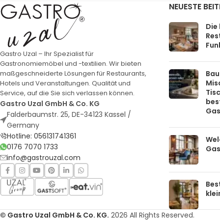
NEUESTE BEI
Die
Rest
Funk
Gastro Uzal – Ihr Spezialist für
Gastronomiemöbel und -textilien. Wir bieten
Bau
maßgeschneiderte Lösungen für Restaurants,
Mis
Hotels und Veranstaltungen. Qualität und
Tis
Service, auf die Sie sich verlassen können.
bes
Gastro Uzal GmbH & Co. KG
Gas
Falderbaumstr. 25, DE-34123 Kassel /
Germany
Hotline: 056131741361
Welc
0176 7070 1733
Gas
info@gastrouzal.com
Bes
kle
© Gastro Uzal GmbH & Co. KG.
2026 All Rights Reserved.