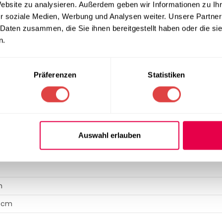
Website zu analysieren. Außerdem geben wir Informationen zu I
anten
versehen, um vor täglicher mechanischer Abnutzung zu 
r soziale Medien, Werbung und Analysen weiter. Unsere Partner
uchern und Kunden einen komfortablen Abstellplatz während der 
 Daten zusammen, die Sie ihnen bereitgestellt haben oder die s
ne angenehme Kommunikation im Stehen zu ermöglichen. Passe
n.
s finden Sie zudem unter
Beleuchtung
.
Präferenzen
Statistiken
IFIKATION
a Kompakt
mit Melaminharzbeschichtung
Auswahl erlauben
cherheitsglas
m
0 cm