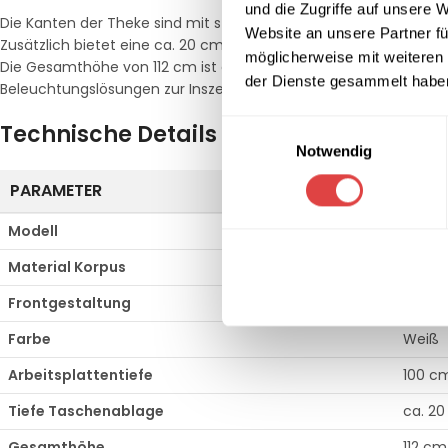
und die Zugriffe auf unsere 
Die Kanten der Theke sind mit stoßfesten
2 mm starken ABS-K
Website an unsere Partner fü
Zusätzlich bietet eine ca. 20 cm tiefe Taschenablage Ihren Bes
möglicherweise mit weiteren
Die Gesamthöhe von 112 cm ist ergonomisch optimiert, um ei
der Dienste gesammelt habe
Beleuchtungslösungen zur Inszenierung Ihres Empfangsbereich
Einwilligungsauswahl
Technische Details im Überblick
Notwendig
PARAMETER
SPEZ
Modell
Veron
Material Korpus
Holz 
Frontgestaltung
ESG-Si
Farbe
Weiß
Arbeitsplattentiefe
100 c
Tiefe Taschenablage
ca. 2
Gesamthöhe
112 cm