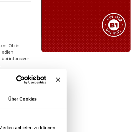
Sie haben nicht das passende
Produkt gefunden?
Wir helfen Ihnen gerne weiter!
ten. Ob in
t edlen
bei intensiver
B1 Zertifiziert
.
Schwer entflammbar
produkten
Kollektion ansehen
z für EDV-
ng. Die
Über Cookies
Langlebigkeit
e
.
 Medien anbieten zu können