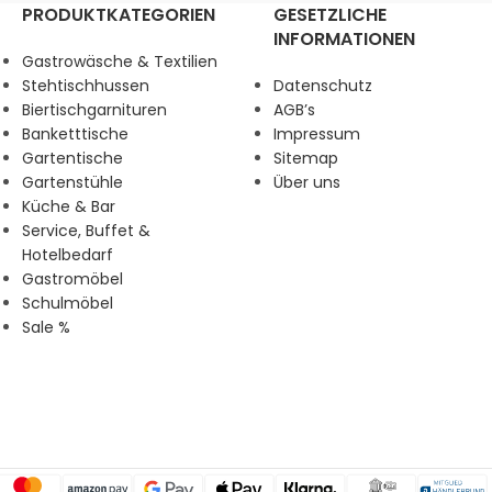
PRODUKTKATEGORIEN
GESETZLICHE
INFORMATIONEN
Gastrowäsche & Textilien
Stehtischhussen
Datenschutz
Biertischgarnituren
AGB’s
Banketttische
Impressum
Gartentische
Sitemap
Gartenstühle
Über uns
Küche & Bar
Service, Buffet &
Hotelbedarf
Gastromöbel
Schulmöbel
Sale %