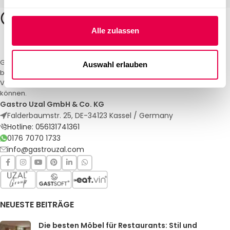
Alle zulassen
Gastro Uzal – Ihr Spezialist für Gastronomiemöbel und -textilien. Wir
Auswahl erlauben
bieten maßgeschneiderte Lösungen für Restaurants, Hotels und
Veranstaltungen. Qualität und Service, auf die Sie sich verlassen
können.
Gastro Uzal GmbH & Co. KG
Falderbaumstr. 25, DE-34123 Kassel / Germany
Hotline: 056131741361
0176 7070 1733
info@gastrouzal.com
NEUESTE BEITRÄGE
Die besten Möbel für Restaurants: Stil und