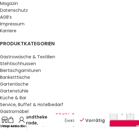
Magazin
Datenschutz
AGB’s
Impressum
Karriere
PRODUKTKATEGORIEN
Gastrowäsche & Textilien
Stehtischhussen
Biertischgarnituren
Banketttische
Gartentische
Gartenstühle
Küche & Bar
Service, Buffet & Hotelbedarf
Milano
Gastromöbel
581,91
€
-
+
Grundtheke
Schulmöbel
Vorrätig
(inkl.
gerade,
Sale %
Shop
Warenkorb
Mein Konto
I
MwSt.)
anthrazit/weiß
GESETZLICHE INFORMATIONEN