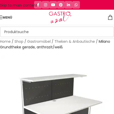
Skip to main content
MENÜ
Home
/
Shop
/
Gastromöbel
/
Theken & Anbautische
/
Milano
Grundtheke gerade, anthrazit/weiß