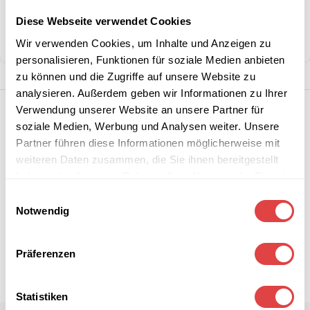
Kategorie:
Theken & Anbautische
Marke:
Gastro Uzal
Diese Webseite verwendet Cookies
Teilen:
Wir verwenden Cookies, um Inhalte und Anzeigen zu
personalisieren, Funktionen für soziale Medien anbieten
zu können und die Zugriffe auf unsere Website zu
analysieren. Außerdem geben wir Informationen zu Ihrer
Verwendung unserer Website an unsere Partner für
soziale Medien, Werbung und Analysen weiter. Unsere
Partner führen diese Informationen möglicherweise mit
weiteren Daten zusammen, die Sie ihnen bereitgestellt
haben oder die sie im Rahmen Ihrer Nutzung der Dienste
gesammelt haben.
Einwilligungsauswahl
Notwendig
Präferenzen
Statistiken