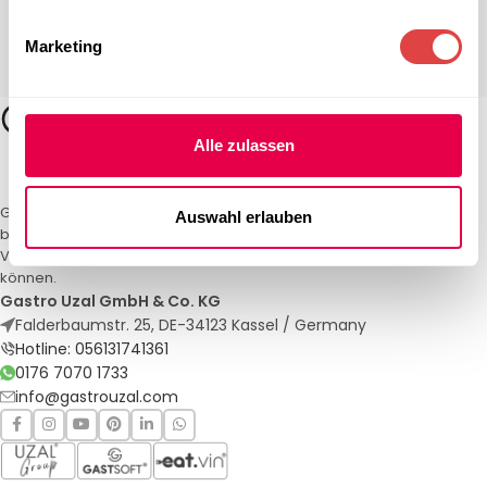
Marketing
Alle zulassen
Gastro Uzal – Ihr Spezialist für Gastronomiemöbel und -textilien. Wir
Auswahl erlauben
bieten maßgeschneiderte Lösungen für Restaurants, Hotels und
Veranstaltungen. Qualität und Service, auf die Sie sich verlassen
können.
Gastro Uzal GmbH & Co. KG
Falderbaumstr. 25, DE-34123 Kassel / Germany
Hotline: 056131741361
0176 7070 1733
info@gastrouzal.com