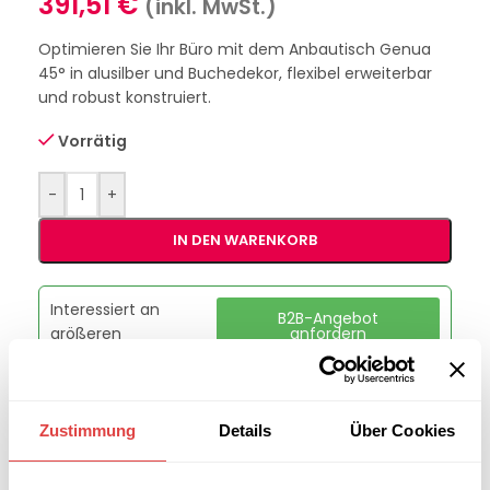
391,51
€
(inkl. MwSt.)
Optimieren Sie Ihr Büro mit dem Anbautisch Genua
45° in alusilber und Buchedekor, flexibel erweiterbar
und robust konstruiert.
Vorrätig
-
+
IN DEN WARENKORB
Interessiert an
B2B-Angebot
größeren
anfordern
Stückzahlen?
Zustimmung
Details
Über Cookies
Artikelnummer:
3993
Kategorie:
Theken & Anbautische
Marke:
Gastro Uzal