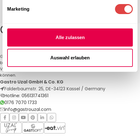
Marketing
Alle zulassen
Gastro Uzal – Ihr Spezialist für Gastronomiemöbel und -textilien. Wir
Auswahl erlauben
bieten maßgeschneiderte Lösungen für Restaurants, Hotels und
Veranstaltungen. Qualität und Service, auf die Sie sich verlassen
können.
Gastro Uzal GmbH & Co. KG
Falderbaumstr. 25, DE-34123 Kassel / Germany
Hotline: 056131741361
0176 7070 1733
info@gastrouzal.com