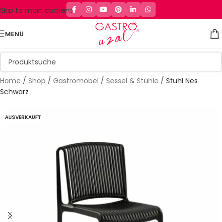
Skip to main content
MENÜ
Home
/
Shop
/
Gastromöbel
/
Sessel & Stühle
/
Stuhl Nes
Schwarz
AUSVERKAUFT