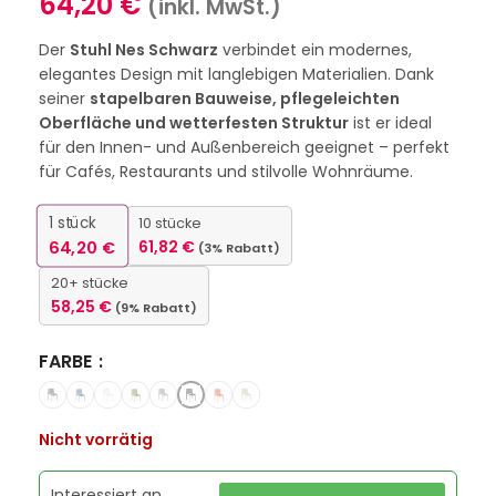
64,20
€
(inkl. MwSt.)
Der
Stuhl Nes Schwarz
verbindet ein modernes,
elegantes Design mit langlebigen Materialien. Dank
seiner
stapelbaren Bauweise, pflegeleichten
Oberfläche und wetterfesten Struktur
ist er ideal
für den Innen- und Außenbereich geeignet – perfekt
für Cafés, Restaurants und stilvolle Wohnräume.
1
stück
10 stücke
64,20
€
61,82
€
(3% Rabatt)
20+ stücke
58,25
€
(9% Rabatt)
FARBE
Nicht vorrätig
Interessiert an