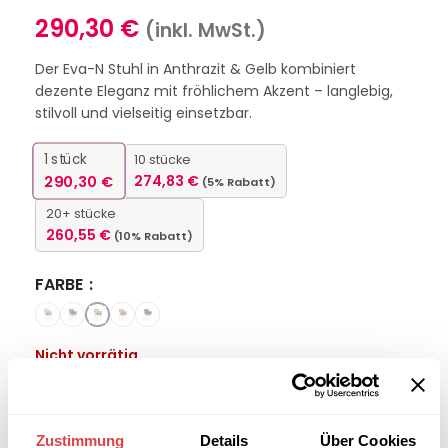
290,30
€
(inkl. MwSt.)
Der Eva-N Stuhl in Anthrazit & Gelb kombiniert
dezente Eleganz mit fröhlichem Akzent – langlebig,
stilvoll und vielseitig einsetzbar.
1
stück
10 stücke
290,30
€
274,83
€
(5% Rabatt)
20+ stücke
260,55
€
(10% Rabatt)
FARBE
Nicht vorrätig
Interessiert an
B2B-Angebot
größeren
anfordern
Zustimmung
Details
Über Cookies