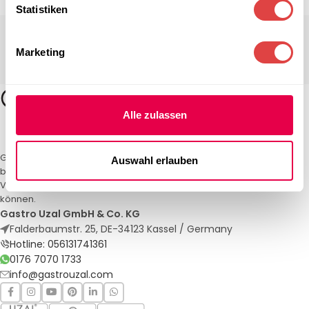
Statistiken
Marketing
Alle zulassen
Gastro Uzal – Ihr Spezialist für Gastronomiemöbel und -textilien. Wir
Auswahl erlauben
bieten maßgeschneiderte Lösungen für Restaurants, Hotels und
Veranstaltungen. Qualität und Service, auf die Sie sich verlassen
können.
Gastro Uzal GmbH & Co. KG
Falderbaumstr. 25, DE-34123 Kassel / Germany
Hotline: 056131741361
0176 7070 1733
info@gastrouzal.com