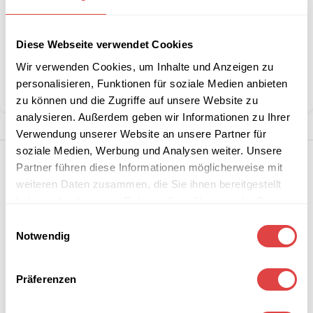
Stückzahlen?
Diese Webseite verwendet Cookies
Kategorie:
Sessel & Stühle
Wir verwenden Cookies, um Inhalte und Anzeigen zu
Marke:
Gastro Uzal
personalisieren, Funktionen für soziale Medien anbieten
Teilen:
zu können und die Zugriffe auf unsere Website zu
analysieren. Außerdem geben wir Informationen zu Ihrer
Verwendung unserer Website an unsere Partner für
soziale Medien, Werbung und Analysen weiter. Unsere
Partner führen diese Informationen möglicherweise mit
weiteren Daten zusammen, die Sie ihnen bereitgestellt
haben oder die sie im Rahmen Ihrer Nutzung der Dienste
gesammelt haben.
Einwilligungsauswahl
Notwendig
Präferenzen