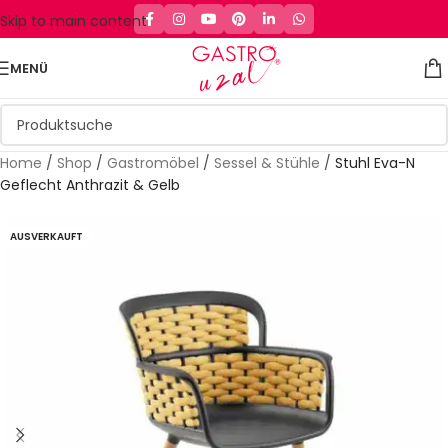
Skip to main content
MENÜ
Home
/
Shop
/
Gastromöbel
/
Sessel & Stühle
/
Stuhl Eva-N
Geflecht Anthrazit & Gelb
AUSVERKAUFT