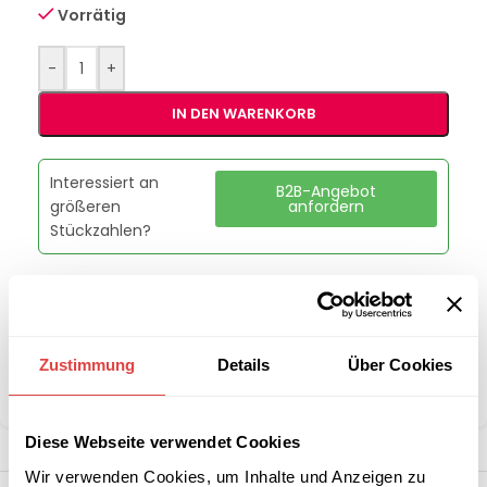
Vorrätig
-
+
IN DEN WARENKORB
Interessiert an
B2B-Angebot
größeren
anfordern
Stückzahlen?
Artikelnummer:
GU41391504
Kategorie:
Sessel
Marke:
Gastro Uzal
Zustimmung
Details
Über Cookies
Teilen:
Diese Webseite verwendet Cookies
Wir verwenden Cookies, um Inhalte und Anzeigen zu