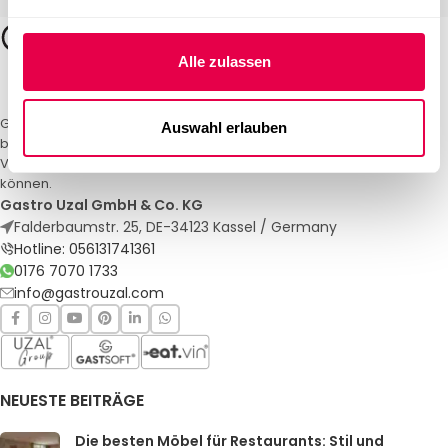
Alle zulassen
Gastro Uzal – Ihr Spezialist für Gastronomiemöbel und -textilien. Wir
Auswahl erlauben
bieten maßgeschneiderte Lösungen für Restaurants, Hotels und
Veranstaltungen. Qualität und Service, auf die Sie sich verlassen
können.
Gastro Uzal GmbH & Co. KG
Falderbaumstr. 25, DE-34123 Kassel / Germany
Hotline: 056131741361
0176 7070 1733
info@gastrouzal.com
NEUESTE BEITRÄGE
Die besten Möbel für Restaurants: Stil und