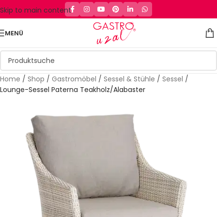
Skip to main content
MENÜ
Home
/
Shop
/
Gastromöbel
/
Sessel & Stühle
/
Sessel
/
Lounge-Sessel Paterna Teakholz/Alabaster