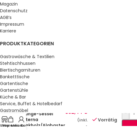
Magazin
Datenschutz
AGB’s
Impressum
Karriere
PRODUKTKATEGORIEN
Gastrowäsche & Textilien
Stehtischhussen
Biertischgarnituren
Banketttische
Gartentische
Gartenstühle
Küche & Bar
Service, Buffet & Hotelbedarf
Gastromöbel
892,44
€
-
Lounge-Sessel
Schulmöbel
Paterna
Vorrätig
(inkl.
Sale %
Teakholz/Alabaster
Shop
Warenkorb
Mein Konto
MwSt.)
GESETZLICHE INFORMATIONEN