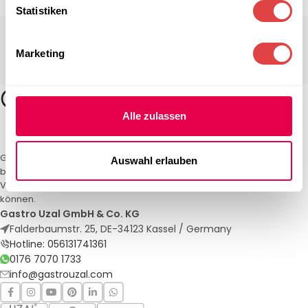
Statistiken
Marketing
Alle zulassen
Gastro Uzal – Ihr Spezialist für Gastronomiemöbel und -textilien. Wir
Auswahl erlauben
bieten maßgeschneiderte Lösungen für Restaurants, Hotels und
Veranstaltungen. Qualität und Service, auf die Sie sich verlassen
können.
Gastro Uzal GmbH & Co. KG
Falderbaumstr. 25, DE-34123 Kassel / Germany
Hotline: 056131741361
0176 7070 1733
info@gastrouzal.com