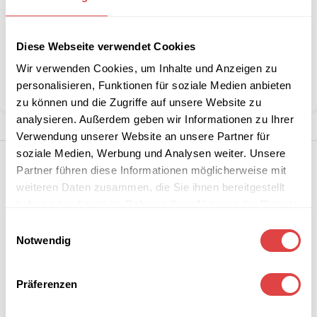
Diese Webseite verwendet Cookies
Kategorie:
Konferenz- und Besucherstühle
Marke:
Gastro Uzal
Wir verwenden Cookies, um Inhalte und Anzeigen zu
personalisieren, Funktionen für soziale Medien anbieten
Teilen:
zu können und die Zugriffe auf unsere Website zu
analysieren. Außerdem geben wir Informationen zu Ihrer
Verwendung unserer Website an unsere Partner für
soziale Medien, Werbung und Analysen weiter. Unsere
Partner führen diese Informationen möglicherweise mit
weiteren Daten zusammen, die Sie ihnen bereitgestellt
haben oder die sie im Rahmen Ihrer Nutzung der Dienste
gesammelt haben.
Einwilligungsauswahl
Notwendig
Präferenzen