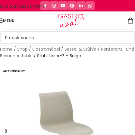
Skip to main content
MENÜ
Home
/
Shop
/
Gastromöbel
/
Sessel & Stühle
/
Konferenz- und
Besucherstühle
/
Stuhl Laser-Z – Beige
AUSVERKAUFT