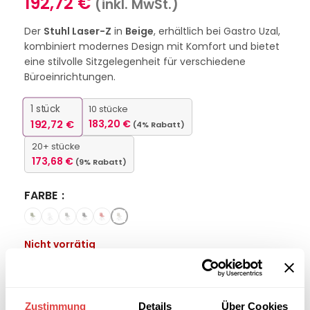
192,72
€
(inkl. MwSt.)
Der
Stuhl Laser-Z
in
Beige
, erhältlich bei Gastro Uzal,
kombiniert modernes Design mit Komfort und bietet
eine stilvolle Sitzgelegenheit für verschiedene
Büroeinrichtungen.
1
stück
10 stücke
192,72
€
183,20
€
(4% Rabatt)
20+ stücke
173,68
€
(9% Rabatt)
FARBE
Nicht vorrätig
Interessiert an
B2B-Angebot
größeren
anfordern
Zustimmung
Details
Über Cookies
Stückzahlen?