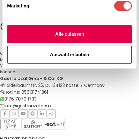
Marketing
Alle zulassen
Gastro Uzal – Ihr Spezialist für Gastronomiemöbel und -textilien. Wir
Auswahl erlauben
bieten maßgeschneiderte Lösungen für Restaurants, Hotels und
Veranstaltungen. Qualität und Service, auf die Sie sich verlassen
können.
Gastro Uzal GmbH & Co. KG
Falderbaumstr. 25, DE-34123 Kassel / Germany
Hotline: 056131741361
0176 7070 1733
info@gastrouzal.com