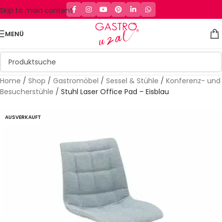
Skip to main content
MENÜ
Home
/
Shop
/
Gastromöbel
/
Sessel & Stühle
/
Konferenz- und
Besucherstühle
/
Stuhl Laser Office Pad – Eisblau
AUSVERKAUFT