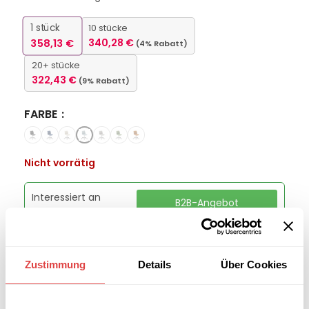
1
stück
10 stücke
358,13
€
340,28
€
(4% Rabatt)
20+ stücke
322,43
€
(9% Rabatt)
FARBE
Nicht vorrätig
Interessiert an
B2B-Angebot
größeren
anfordern
Stückzahlen?
Zustimmung
Details
Über Cookies
Kategorie:
Konferenz- und Besucherstühle
Marke:
Gastro Uzal