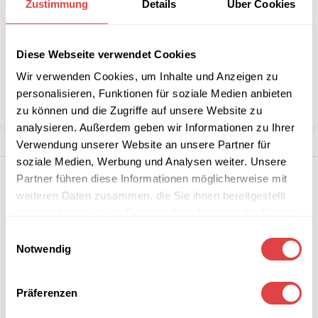
Zustimmung
Details
Über Cookies
Stückzahlen?
Diese Webseite verwendet Cookies
Kategorie:
Konferenz- und Besucherstühle
Wir verwenden Cookies, um Inhalte und Anzeigen zu
Marke:
Gastro Uzal
personalisieren, Funktionen für soziale Medien anbieten
Teilen:
zu können und die Zugriffe auf unsere Website zu
analysieren. Außerdem geben wir Informationen zu Ihrer
Verwendung unserer Website an unsere Partner für
soziale Medien, Werbung und Analysen weiter. Unsere
Partner führen diese Informationen möglicherweise mit
weiteren Daten zusammen, die Sie ihnen bereitgestellt
haben oder die sie im Rahmen Ihrer Nutzung der Dienste
gesammelt haben.
Einwilligungsauswahl
Notwendig
Präferenzen