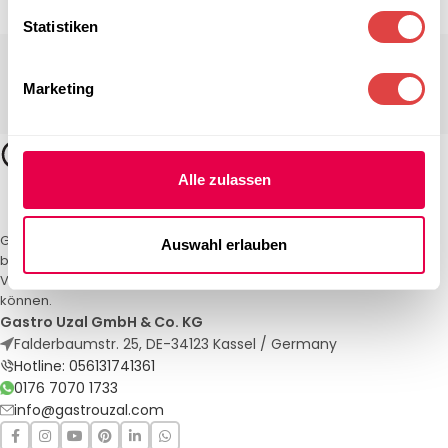
Statistiken
Marketing
Alle zulassen
Gastro Uzal – Ihr Spezialist für Gastronomiemöbel und -textilien. Wir
Auswahl erlauben
bieten maßgeschneiderte Lösungen für Restaurants, Hotels und
Veranstaltungen. Qualität und Service, auf die Sie sich verlassen
können.
Gastro Uzal GmbH & Co. KG
Falderbaumstr. 25, DE-34123 Kassel / Germany
Hotline: 056131741361
0176 7070 1733
info@gastrouzal.com