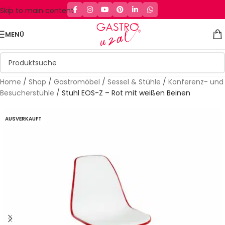
Skip to main content
MENÜ
Home
/
Shop
/
Gastromöbel
/
Sessel & Stühle
/
Konferenz- und
Besucherstühle
/
Stuhl EOS-Z – Rot mit weißen Beinen
AUSVERKAUFT