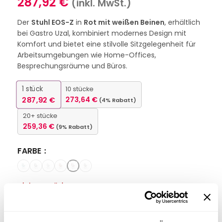
287,92
€
(inkl. MwSt.)
Der
Stuhl EOS-Z
in
Rot mit weißen Beinen
, erhältlich
bei Gastro Uzal, kombiniert modernes Design mit
Komfort und bietet eine stilvolle Sitzgelegenheit für
Arbeitsumgebungen wie Home-Offices,
Besprechungsräume und Büros.
1
stück
10 stücke
287,92
€
273,64
€
(4% Rabatt)
20+ stücke
259,36
€
(9% Rabatt)
FARBE
Nicht vorrätig
Interessiert an
B2B-Angebot
größeren
anfordern