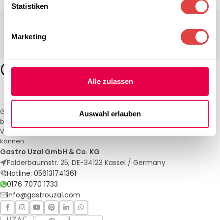
Statistiken
Marketing
Alle zulassen
Gastro Uzal – Ihr Spezialist für Gastronomiemöbel und -textilien. Wir
Auswahl erlauben
bieten maßgeschneiderte Lösungen für Restaurants, Hotels und
Veranstaltungen. Qualität und Service, auf die Sie sich verlassen
können.
Gastro Uzal GmbH & Co. KG
Falderbaumstr. 25, DE-34123 Kassel / Germany
Hotline: 056131741361
0176 7070 1733
info@gastrouzal.com