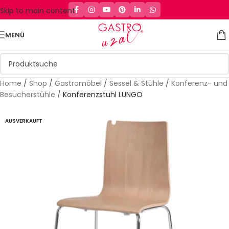
Skip to main content
MENÜ
Home
/
Shop
/
Gastromöbel
/
Sessel & Stühle
/
Konferenz- und
Besucherstühle
/
Konferenzstuhl LUNGO
AUSVERKAUFT