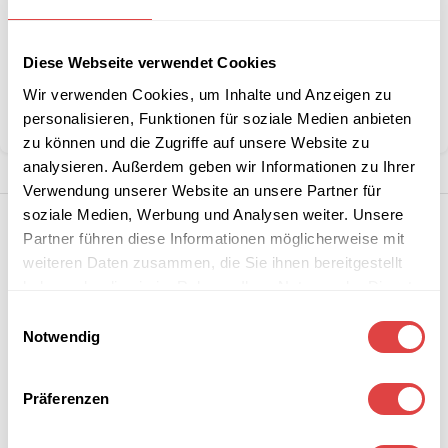
Artikelnummer:
CON-Lungo
Diese Webseite verwendet Cookies
Kategorie:
Konferenz- und Besucherstühle
Marke:
Gastro Uzal
Wir verwenden Cookies, um Inhalte und Anzeigen zu
personalisieren, Funktionen für soziale Medien anbieten
Teilen:
zu können und die Zugriffe auf unsere Website zu
analysieren. Außerdem geben wir Informationen zu Ihrer
Verwendung unserer Website an unsere Partner für
soziale Medien, Werbung und Analysen weiter. Unsere
Partner führen diese Informationen möglicherweise mit
weiteren Daten zusammen, die Sie ihnen bereitgestellt
haben oder die sie im Rahmen Ihrer Nutzung der Dienste
gesammelt haben.
Einwilligungsauswahl
Notwendig
Präferenzen