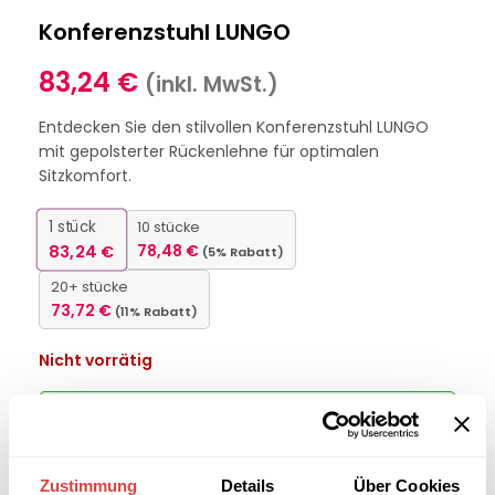
Konferenzstuhl LUNGO
83,24
€
(inkl. MwSt.)
Entdecken Sie den stilvollen Konferenzstuhl LUNGO
mit gepolsterter Rückenlehne für optimalen
Sitzkomfort.
1
stück
10 stücke
83,24
€
78,48
€
(5% Rabatt)
20+ stücke
73,72
€
(11% Rabatt)
Nicht vorrätig
Interessiert an
B2B-Angebot
größeren
anfordern
Stückzahlen?
Zustimmung
Details
Über Cookies