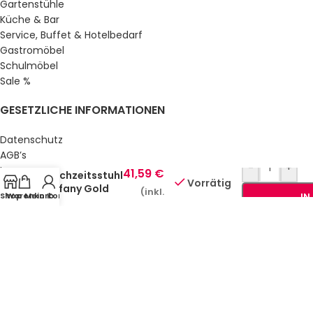
Gartenstühle
Küche & Bar
Service, Buffet & Hotelbedarf
Gastromöbel
Schulmöbel
Sale %
GESETZLICHE INFORMATIONEN
Datenschutz
AGB’s
49,92
€
-
+
Impressum
41,59
€
Hochzeitsstuhl
Vorrätig
Sitemap
Tiffany Gold
(inkl.
Shop
Warenkorb
Mein Konto
IN
Über uns
MwSt.)
© Gastro Uzal GmbH & Co. KG.
2026 All Rights Reserved.