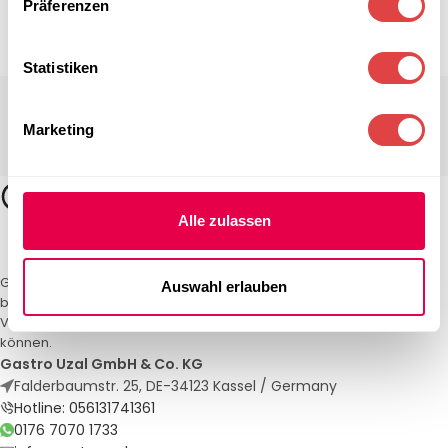
Präferenzen
Statistiken
Marketing
Alle zulassen
Gastro Uzal – Ihr Spezialist für Gastronomiemöbel und -textilien. Wir
Auswahl erlauben
bieten maßgeschneiderte Lösungen für Restaurants, Hotels und
Veranstaltungen. Qualität und Service, auf die Sie sich verlassen
können.
Gastro Uzal GmbH & Co. KG
Falderbaumstr. 25, DE-34123 Kassel / Germany
Hotline: 056131741361
0176 7070 1733