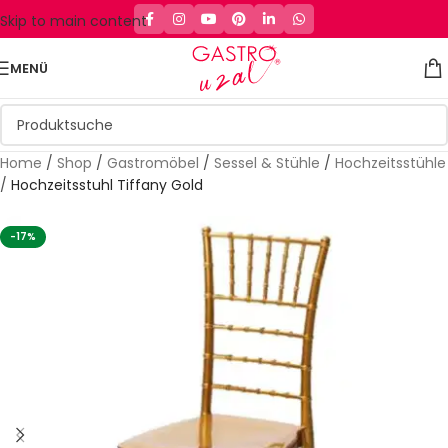
Skip to main content
MENÜ
Home
/
Shop
/
Gastromöbel
/
Sessel & Stühle
/
Hochzeitsstühle
/
Hochzeitsstuhl Tiffany Gold
-17%