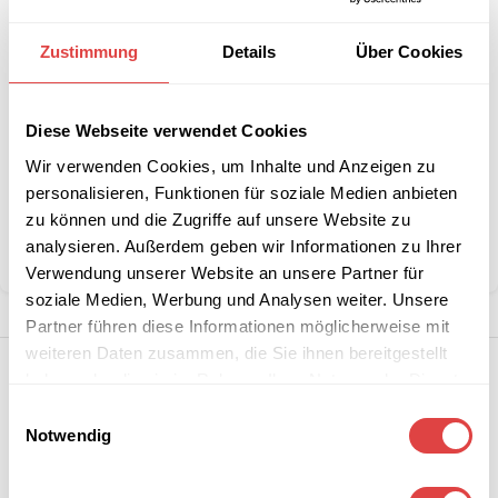
Interessiert an
B2B-Angebot
Zustimmung
Details
Über Cookies
größeren
anfordern
Stückzahlen?
Diese Webseite verwendet Cookies
Wir verwenden Cookies, um Inhalte und Anzeigen zu
Artikelnummer:
KSTIFFANY600HCSTM
personalisieren, Funktionen für soziale Medien anbieten
Kategorie:
Hochzeitsstühle
zu können und die Zugriffe auf unsere Website zu
Marke:
Gastro Uzal
analysieren. Außerdem geben wir Informationen zu Ihrer
Teilen:
Verwendung unserer Website an unsere Partner für
soziale Medien, Werbung und Analysen weiter. Unsere
Partner führen diese Informationen möglicherweise mit
weiteren Daten zusammen, die Sie ihnen bereitgestellt
haben oder die sie im Rahmen Ihrer Nutzung der Dienste
gesammelt haben.
Einwilligungsauswahl
Notwendig