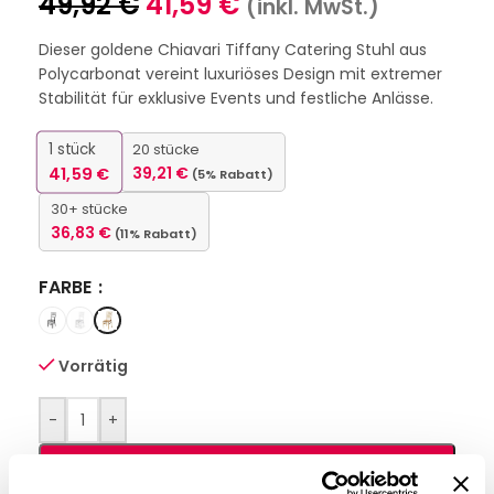
49,92
€
41,59
€
(inkl. MwSt.)
Dieser goldene Chiavari Tiffany Catering Stuhl aus
Polycarbonat vereint luxuriöses Design mit extremer
Stabilität für exklusive Events und festliche Anlässe.
1
stück
20 stücke
41,59
€
39,21
€
(5% Rabatt)
30+ stücke
36,83
€
(11% Rabatt)
FARBE
Vorrätig
-
+
IN DEN WARENKORB