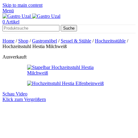
Skip to main content
Menü
0
Artikel
Suche
Home
/
Shop
/
Gastromöbel
/
Sessel & Stühle
/
Hochzeitsstühle
/
Hochzeitsstuhl Hestia Milchweiß
Ausverkauft
Schau Video
Klick zum Vergrößern