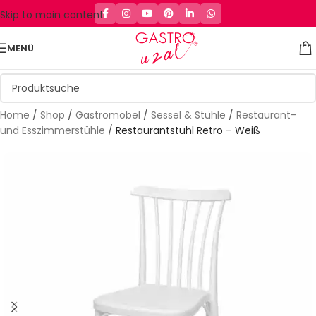
Skip to main content
MENÜ
Home
/
Shop
/
Gastromöbel
/
Sessel & Stühle
/
Restaurant-
und Esszimmerstühle
/
Restaurantstuhl Retro – Weiß