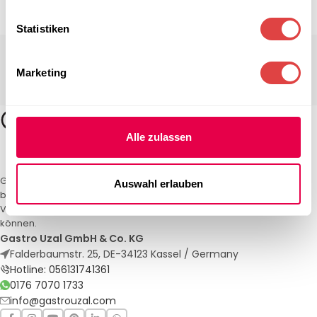
Statistiken
Marketing
Alle zulassen
Gastro Uzal – Ihr Spezialist für Gastronomiemöbel und -textilien. Wir
Auswahl erlauben
bieten maßgeschneiderte Lösungen für Restaurants, Hotels und
Veranstaltungen. Qualität und Service, auf die Sie sich verlassen
können.
Gastro Uzal GmbH & Co. KG
Falderbaumstr. 25, DE-34123 Kassel / Germany
Hotline: 056131741361
0176 7070 1733
info@gastrouzal.com