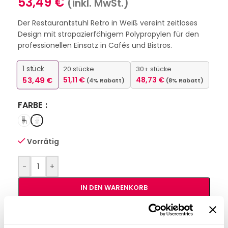
53,49
€
(inkl. MwSt.)
Der Restaurantstuhl Retro in Weiß vereint zeitloses
Design mit strapazierfähigem Polypropylen für den
professionellen Einsatz in Cafés und Bistros.
1
stück
20 stücke
30+ stücke
53,49
€
51,11
€
48,73
€
(4% Rabatt)
(8% Rabatt)
FARBE
Vorrätig
-
+
IN DEN WARENKORB
Interessiert an
B2B-Angebot