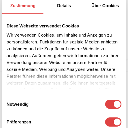
größeren
anfordern
Zustimmung
Details
Über Cookies
Stückzahlen?
Diese Webseite verwendet Cookies
Artikelnummer:
RETRO521TTSTM
Wir verwenden Cookies, um Inhalte und Anzeigen zu
Kategorie:
Restaurant- und Esszimmerstühle
Marke:
Gastro Uzal
personalisieren, Funktionen für soziale Medien anbieten
zu können und die Zugriffe auf unsere Website zu
Teilen:
analysieren. Außerdem geben wir Informationen zu Ihrer
Verwendung unserer Website an unsere Partner für
soziale Medien, Werbung und Analysen weiter. Unsere
Partner führen diese Informationen möglicherweise mit
weiteren Daten zusammen, die Sie ihnen bereitgestellt
haben oder die sie im Rahmen Ihrer Nutzung der Dienste
gesammelt haben.
Einwilligungsauswahl
Notwendig
Präferenzen