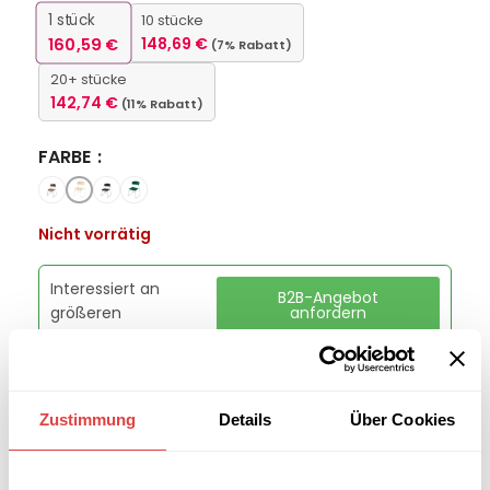
1
stück
10 stücke
160,59
€
148,69
€
(7% Rabatt)
20+ stücke
142,74
€
(11% Rabatt)
FARBE
Nicht vorrätig
Interessiert an
B2B-Angebot
größeren
anfordern
Stückzahlen?
Artikelnummer:
53004
Zustimmung
Details
Über Cookies
Kategorie:
Restaurant- und Esszimmerstühle
Marke:
Gastro Uzal