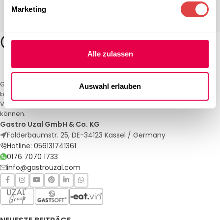
Marketing
Alle zulassen
Gastro Uzal – Ihr Spezialist für Gastronomiemöbel und -textilien. Wir
Auswahl erlauben
bieten maßgeschneiderte Lösungen für Restaurants, Hotels und
Veranstaltungen. Qualität und Service, auf die Sie sich verlassen
können.
Gastro Uzal GmbH & Co. KG
Falderbaumstr. 25, DE-34123 Kassel / Germany
Hotline: 056131741361
0176 7070 1733
info@gastrouzal.com