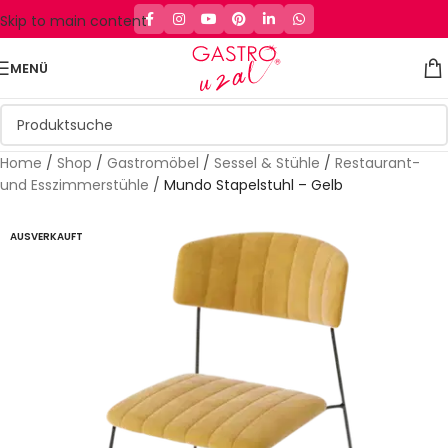
Skip to main content
MENÜ
Home
/
Shop
/
Gastromöbel
/
Sessel & Stühle
/
Restaurant-
und Esszimmerstühle
/
Mundo Stapelstuhl – Gelb
AUSVERKAUFT