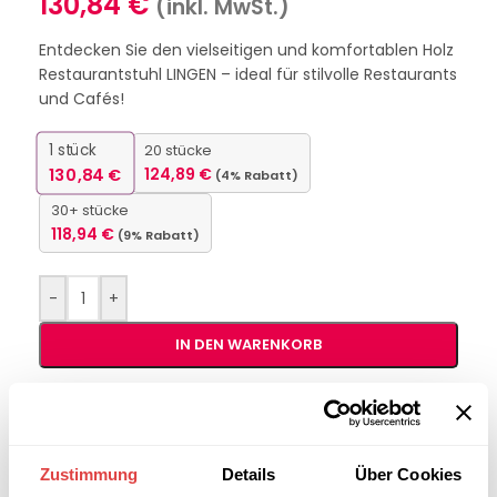
130,84
€
(inkl. MwSt.)
Entdecken Sie den vielseitigen und komfortablen Holz
Restaurantstuhl LINGEN – ideal für stilvolle Restaurants
und Cafés!
1
stück
20 stücke
130,84
€
124,89
€
(4% Rabatt)
30+ stücke
118,94
€
(9% Rabatt)
-
+
IN DEN WARENKORB
Interessiert an
B2B-Angebot
größeren
anfordern
Stückzahlen?
Zustimmung
Details
Über Cookies