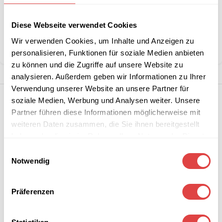
Kategorie:
Restaurant- und Esszimmerstühle
Diese Webseite verwendet Cookies
Marke:
Gastro Uzal
Wir verwenden Cookies, um Inhalte und Anzeigen zu
Teilen:
personalisieren, Funktionen für soziale Medien anbieten
zu können und die Zugriffe auf unsere Website zu
analysieren. Außerdem geben wir Informationen zu Ihrer
Verwendung unserer Website an unsere Partner für
soziale Medien, Werbung und Analysen weiter. Unsere
Partner führen diese Informationen möglicherweise mit
weiteren Daten zusammen, die Sie ihnen bereitgestellt
haben oder die sie im Rahmen Ihrer Nutzung der Dienste
gesammelt haben.
Einwilligungsauswahl
Notwendig
Präferenzen