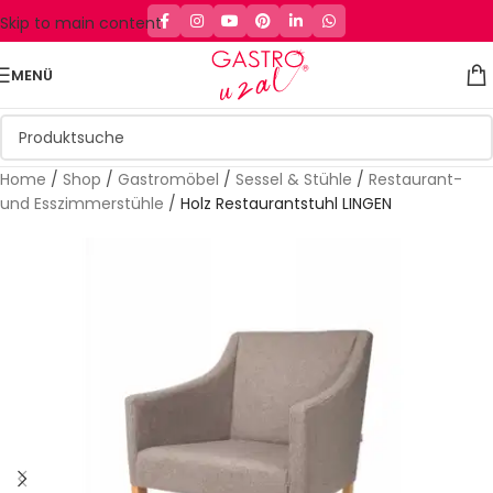
Skip to main content
MENÜ
Home
/
Shop
/
Gastromöbel
/
Sessel & Stühle
/
Restaurant-
und Esszimmerstühle
/
Holz Restaurantstuhl LINGEN