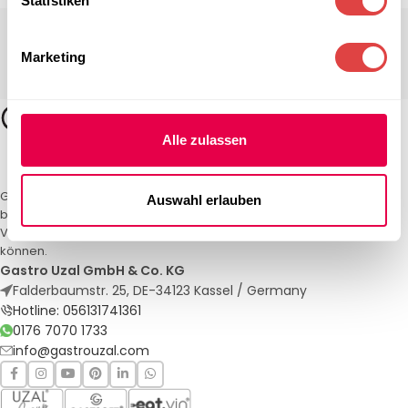
Statistiken
Marketing
Alle zulassen
Gastro Uzal – Ihr Spezialist für Gastronomiemöbel und -textilien. Wir
Auswahl erlauben
bieten maßgeschneiderte Lösungen für Restaurants, Hotels und
Veranstaltungen. Qualität und Service, auf die Sie sich verlassen
können.
Gastro Uzal GmbH & Co. KG
Falderbaumstr. 25, DE-34123 Kassel / Germany
Hotline: 056131741361
0176 7070 1733
info@gastrouzal.com