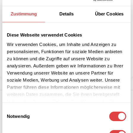
Interessiert an
B2B-Angebot
Zustimmung
Details
Über Cookies
größeren
anfordern
Stückzahlen?
Diese Webseite verwendet Cookies
Wir verwenden Cookies, um Inhalte und Anzeigen zu
Artikelnummer:
55002
personalisieren, Funktionen für soziale Medien anbieten
Kategorie:
Restaurant- und Esszimmerstühle
zu können und die Zugriffe auf unsere Website zu
Marke:
Gastro Uzal
analysieren. Außerdem geben wir Informationen zu Ihrer
Teilen:
Verwendung unserer Website an unsere Partner für
soziale Medien, Werbung und Analysen weiter. Unsere
Partner führen diese Informationen möglicherweise mit
weiteren Daten zusammen, die Sie ihnen bereitgestellt
haben oder die sie im Rahmen Ihrer Nutzung der Dienste
gesammelt haben.
Einwilligungsauswahl
Notwendig