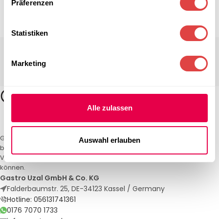
Präferenzen
Statistiken
Marketing
Alle zulassen
Gastro Uzal – Ihr Spezialist für Gastronomiemöbel und -textilien. Wir
Auswahl erlauben
bieten maßgeschneiderte Lösungen für Restaurants, Hotels und
Veranstaltungen. Qualität und Service, auf die Sie sich verlassen
können.
Gastro Uzal GmbH & Co. KG
Falderbaumstr. 25, DE-34123 Kassel / Germany
Hotline: 056131741361
0176 7070 1733