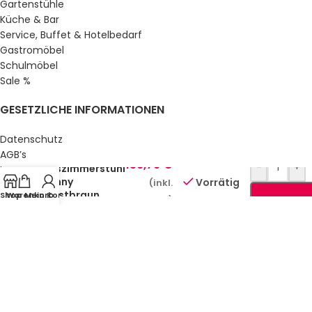
Gartenstühle
Küche & Bar
Service, Buffet & Hotelbedarf
Gastromöbel
Schulmöbel
Sale %
GESETZLICHE INFORMATIONEN
Datenschutz
AGB’s
136,79
€
-
+
Esszimmerstuhl
Impressum
Vinny
Vorrätig
(inkl.
Sitemap
Rostbraun
Shop
Warenkorb
Mein Konto
Über uns
MwSt.)
© Gastro Uzal GmbH & Co. KG.
2026 All Rights Reserved.