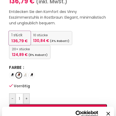
136,79
€
(inkl. MwSt.)
Entdecken Sie den Komfort des Vinny
Esszimmerstuhls in Rostbraun: Elegant, minimalistisch
und unglaublich bequem.
1
stück
10 stücke
136,79
€
130,84
€
(4% Rabatt)
20+ stücke
124,89
€
(8% Rabatt)
FARBE
Vorrätig
-
+
IN DEN WARENKORB