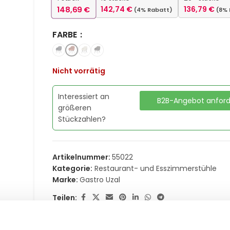
148,69
€
142,74
€
136,79
€
(4% Rabatt)
(8%
FARBE
Nicht vorrätig
Interessiert an
B2B-Angebot anfor
größeren
Stückzahlen?
Artikelnummer:
55022
Kategorie:
Restaurant- und Esszimmerstühle
Marke:
Gastro Uzal
Teilen: