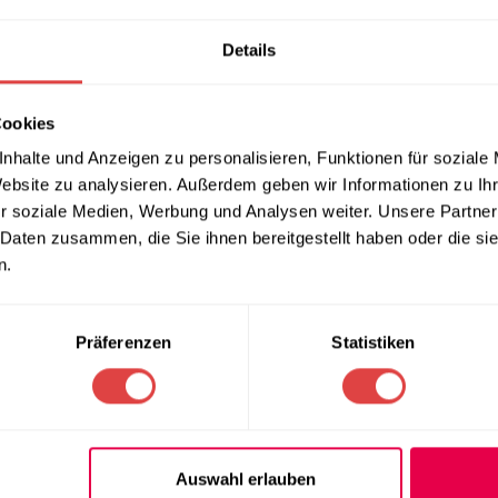
EN
REZENSIONEN (0)
LIEFERUNG & RÜCKGABE
ZAHLUNGSARTEN
Details
eo in Rostbraun – Komfort trifft auf
Cookies
nhalte und Anzeigen zu personalisieren, Funktionen für soziale
erstuhl Rodeo
in elegantem Rostbraun. Dieser Stuhl bietet nich
Website zu analysieren. Außerdem geben wir Informationen zu I
h jede Mahlzeit zu einem besonderen Erlebnis wird.
r soziale Medien, Werbung und Analysen weiter. Unsere Partner
 Daten zusammen, die Sie ihnen bereitgestellt haben oder die s
n.
Präferenzen
Statistiken
che
e Gäste sofort willkommen und zu Hause fühlen.
ntworfen, um eine entspannte Haltung zu ermöglichen und gleichz
Auswahl erlauben