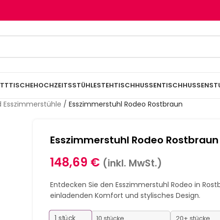
TTTISCHE
HOCHZEITSSTÜHLE
STEHTISCHHUSSEN
TISCHHUSSEN
ST
d Esszimmerstühle
/
Esszimmerstuhl Rodeo Rostbraun
Esszimmerstuhl Rodeo Rostbraun
148,69
€
(inkl. MwSt.)
Entdecken Sie den Esszimmerstuhl Rodeo in Rost
einladenden Komfort und stylisches Design.
1
stück
10 stücke
20+ stücke