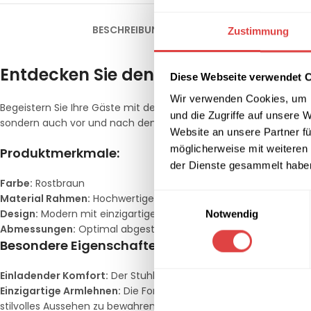
BESCHREIBUNG
ZUSÄTZLICHE INFORMATION
Zustimmung
Entdecken Sie den Esszimmerstuhl Rod
Diese Webseite verwendet 
Wir verwenden Cookies, um I
Begeistern Sie Ihre Gäste mit dem außergewöhnlichen
Esszimm
und die Zugriffe auf unsere 
sondern auch vor und nach dem Essen höchsten Komfort, wodurc
Website an unsere Partner fü
möglicherweise mit weiteren
Produktmerkmale:
der Dienste gesammelt habe
Farbe:
Rostbraun
Einwilligungsauswahl
Material Rahmen:
Hochwertiger schwarzer Stahl
Design:
Modern mit einzigartigen Armlehnen
Notwendig
Abmessungen:
Optimal abgestimmt auf standardisierte Esstis
Besondere Eigenschaften:
Einladender Komfort:
Der Stuhl ist so gestaltet, dass sich Ihr
Einzigartige Armlehnen:
Die Form der Armlehnen ist speziell e
stilvolles Aussehen zu bewahren.