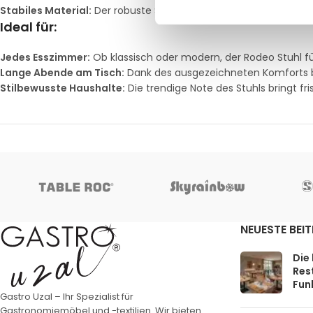
Stabiles Material:
Der robuste Stahlrahmen sorgt für Langlebigke
Ideal für:
Jedes Esszimmer:
Ob klassisch oder modern, der Rodeo Stuhl fügt
Lange Abende am Tisch:
Dank des ausgezeichneten Komforts ble
Stilbewusste Haushalte:
Die trendige Note des Stuhls bringt f
NEUESTE BEI
Die
Rest
Funk
Gastro Uzal – Ihr Spezialist für
Gastronomiemöbel und -textilien. Wir bieten