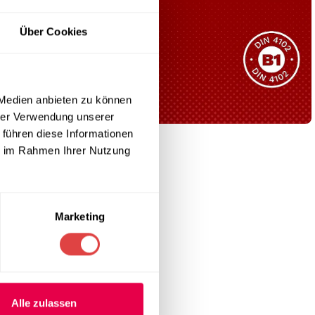
Sie haben nicht das passende
Produkt gefunden?
Über Cookies
Wir helfen Ihnen gerne weiter!
 Stil
 Medien anbieten zu können
t nur während,
hrer Verwendung unserer
 führen diese Informationen
B1 Zertifiziert
ie im Rahmen Ihrer Nutzung
Schwer entflammbar
produkten
Kollektion ansehen
Marketing
eitig ein
Alle zulassen