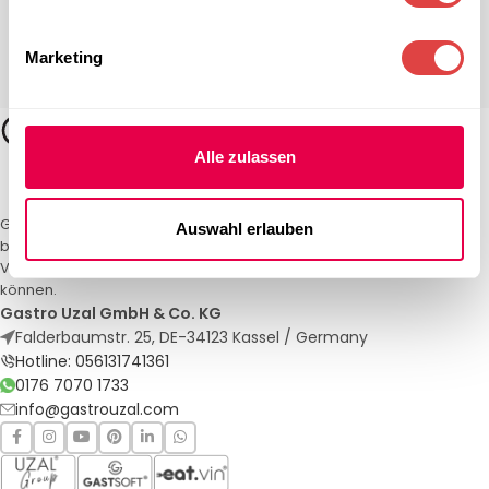
Marketing
Alle zulassen
Gastro Uzal – Ihr Spezialist für Gastronomiemöbel und -textilien. Wir
Auswahl erlauben
bieten maßgeschneiderte Lösungen für Restaurants, Hotels und
Veranstaltungen. Qualität und Service, auf die Sie sich verlassen
können.
Gastro Uzal GmbH & Co. KG
Falderbaumstr. 25, DE-34123 Kassel / Germany
Hotline: 056131741361
0176 7070 1733
info@gastrouzal.com