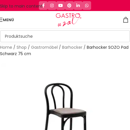
Skip to main content
MENÜ
Home
/
Shop
/
Gastromöbel
/
Barhocker
/
Barhocker SOZO Pad
Schwarz 75 cm