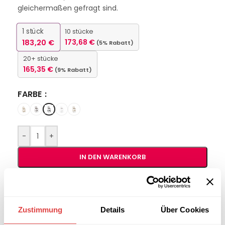
gleichermaßen gefragt sind.
1
stück
10 stücke
183,20
€
173,68
€
(5% Rabatt)
20+ stücke
165,35
€
(9% Rabatt)
FARBE
-
+
IN DEN WARENKORB
Interessiert an
B2B-Angebot
größeren
anfordern
Zustimmung
Details
Über Cookies
Stückzahlen?