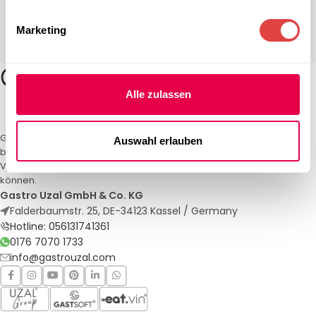
Marketing
Alle zulassen
Gastro Uzal – Ihr Spezialist für Gastronomiemöbel und -textilien. Wir
Auswahl erlauben
bieten maßgeschneiderte Lösungen für Restaurants, Hotels und
Veranstaltungen. Qualität und Service, auf die Sie sich verlassen
können.
Gastro Uzal GmbH & Co. KG
Falderbaumstr. 25, DE-34123 Kassel / Germany
Hotline: 056131741361
0176 7070 1733
info@gastrouzal.com