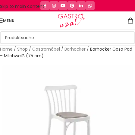
Skip to main content
MENÜ
Home
/
Shop
/
Gastromöbel
/
Barhocker
/
Barhocker Gozo Pad
– Milchweiß (75 cm)