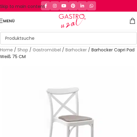
Skip to main content
MENÜ
Home
/
Shop
/
Gastromöbel
/
Barhocker
/
Barhocker Capri Pad
Weiß 75 CM