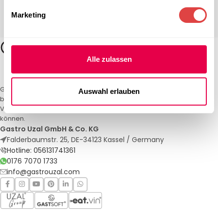
Marketing
Alle zulassen
Gastro Uzal – Ihr Spezialist für Gastronomiemöbel und -textilien. Wir
Auswahl erlauben
bieten maßgeschneiderte Lösungen für Restaurants, Hotels und
Veranstaltungen. Qualität und Service, auf die Sie sich verlassen
können.
Gastro Uzal GmbH & Co. KG
Falderbaumstr. 25, DE-34123 Kassel / Germany
Hotline: 056131741361
0176 7070 1733
info@gastrouzal.com