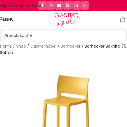
Skip to main content
MENÜ
Home
/
Shop
/
Gastromöbel
/
Barhocker
/
Barhocker Bakhita 76
Safran