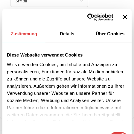
-
+
IN DEN WARENKORB
Zustimmung
Details
Über Cookies
Interessiert an
B2B-Angebot
Diese Webseite verwendet Cookies
größeren
anfordern
Stückzahlen?
Wir verwenden Cookies, um Inhalte und Anzeigen zu
personalisieren, Funktionen für soziale Medien anbieten
zu können und die Zugriffe auf unsere Website zu
Artikelnummer:
GU1375RoL
analysieren. Außerdem geben wir Informationen zu Ihrer
Kategorie:
Polo-Shirts Herren/unisex
Verwendung unserer Website an unsere Partner für
Marke:
Gastro Uzal
soziale Medien, Werbung und Analysen weiter. Unsere
Partner führen diese Informationen möglicherweise mit
Teilen:
weiteren Daten zusammen, die Sie ihnen bereitgestellt
haben oder die sie im Rahmen Ihrer Nutzung der Dienste
gesammelt haben.
Einwilligungsauswahl