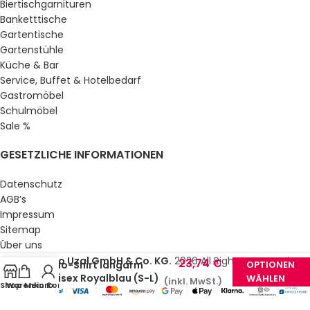
Biertischgarnituren
Banketttische
Gartentische
Gartenstühle
Küche & Bar
Service, Buffet & Hotelbedarf
Gastromöbel
Schulmöbel
Sale %
GESETZLICHE INFORMATIONEN
Datenschutz
AGB’s
Impressum
Sitemap
Über uns
© Gastro Uzal GmbH & Co. KG.
2026 All Rights Reserved.
23,74
€
Polo-Shirt langarm
OPTIONEN
Unisex Royalblau (S-L)
WÄHLEN
(inkl. MwSt.)
Shop
Warenkorb
Mein Konto