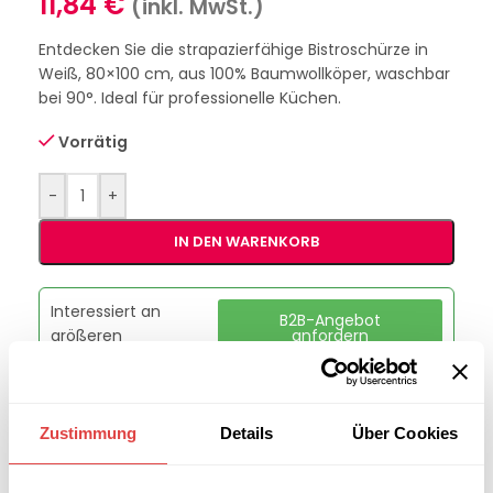
11,84
€
(inkl. MwSt.)
Entdecken Sie die strapazierfähige Bistroschürze in
Weiß, 80×100 cm, aus 100% Baumwollköper, waschbar
bei 90°. Ideal für professionelle Küchen.
Vorrätig
-
+
IN DEN WARENKORB
Interessiert an
B2B-Angebot
größeren
anfordern
Stückzahlen?
Zustimmung
Details
Über Cookies
Artikelnummer:
GU2040W
Kategorie:
Schürzen & Vorbinder
Marke:
Gastro Uzal