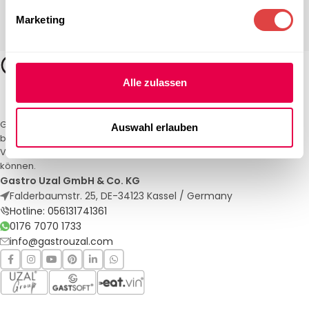
Marketing
Alle zulassen
Gastro Uzal – Ihr Spezialist für Gastronomiemöbel und -textilien. Wir
Auswahl erlauben
bieten maßgeschneiderte Lösungen für Restaurants, Hotels und
Veranstaltungen. Qualität und Service, auf die Sie sich verlassen
können.
Gastro Uzal GmbH & Co. KG
Falderbaumstr. 25, DE-34123 Kassel / Germany
Hotline: 056131741361
0176 7070 1733
info@gastrouzal.com