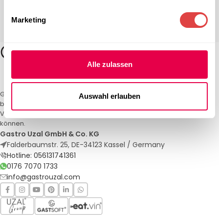
Marketing
Alle zulassen
Gastro Uzal – Ihr Spezialist für Gastronomiemöbel und -textilien. Wir
Auswahl erlauben
bieten maßgeschneiderte Lösungen für Restaurants, Hotels und
Veranstaltungen. Qualität und Service, auf die Sie sich verlassen
können.
Gastro Uzal GmbH & Co. KG
Falderbaumstr. 25, DE-34123 Kassel / Germany
Hotline: 056131741361
0176 7070 1733
info@gastrouzal.com