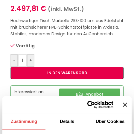
2.497,81
€
(inkl. MwSt.)
Hochwertiger Tisch Marbella 210×100 cm aus Edelstahl
mit bruchsicherer HPL-Schichtstoffplatte in Ardesia.
Stabiles, modernes Design für den Außenbereich.
Vorrätig
-
+
IN DEN WARENKORB
Interessiert an
B2B-Angebot
größeren
anfordern
Stückzahlen?
Zustimmung
Details
Über Cookies
Artikelnummer:
GU47885251
Kategorie:
Gartentische