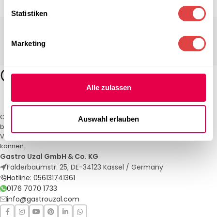
Statistiken
Marketing
Alle zulassen
Gastro Uzal – Ihr Spezialist für Gastronomiemöbel und -textilien. Wir
Auswahl erlauben
bieten maßgeschneiderte Lösungen für Restaurants, Hotels und
Veranstaltungen. Qualität und Service, auf die Sie sich verlassen
können.
Gastro Uzal GmbH & Co. KG
Falderbaumstr. 25, DE-34123 Kassel / Germany
Hotline: 056131741361
0176 7070 1733
info@gastrouzal.com