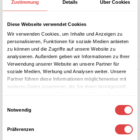
Stückzahlen?
Zustimmung
Details
Über Cookies
Artikelnummer:
GU43558880
Diese Webseite verwendet Cookies
Kategorie:
Gartentische
Wir verwenden Cookies, um Inhalte und Anzeigen zu
Marke:
Gastro Uzal
personalisieren, Funktionen für soziale Medien anbieten
Teilen:
zu können und die Zugriffe auf unsere Website zu
analysieren. Außerdem geben wir Informationen zu Ihrer
Verwendung unserer Website an unsere Partner für
soziale Medien, Werbung und Analysen weiter. Unsere
Partner führen diese Informationen möglicherweise mit
weiteren Daten zusammen, die Sie ihnen bereitgestellt
haben oder die sie im Rahmen Ihrer Nutzung der Dienste
gesammelt haben.
Einwilligungsauswahl
Notwendig
Präferenzen