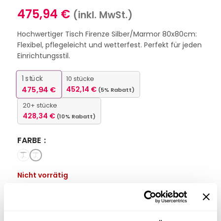
475,94
€
(inkl. MwSt.)
Hochwertiger Tisch Firenze Silber/Marmor 80x80cm:
Flexibel, pflegeleicht und wetterfest. Perfekt für jeden
Einrichtungsstil.
1
stück
10 stücke
475,94
€
452,14
€
(5% Rabatt)
20+ stücke
428,34
€
(10% Rabatt)
FARBE
Nicht vorrätig
Interessiert an
B2B-Angebot
größeren
anfordern