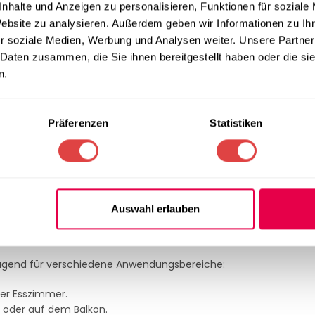
nhalte und Anzeigen zu personalisieren, Funktionen für soziale
keit, was es ideal für den täglichen Gebrauch macht.
 die robuste Metallguss-Bodenplatte eine sichere Standfestigkeit 
Website zu analysieren. Außerdem geben wir Informationen zu I
 Konstruktion, sondern auch eine ansprechende Optik.
r soziale Medien, Werbung und Analysen weiter. Unsere Partner
rauben steht der Tisch auch auf unebenem Untergrund sicher u
 Daten zusammen, die Sie ihnen bereitgestellt haben oder die s
n.
tion ausgestattet, die durch einen bedienungsfreundlichen und k
Präferenzen
Statistiken
de Lagerung und einen einfachen Transport, ideal für flexible N
d widerstandsfähig gegen Kratzer, Hitze und Feuchtigkeit. Dies 
n- und Außenbereich.
ie markante Mittelsäule sorgen für eine hohe Stabilität und Stan
Auswahl erlauben
orragend für verschiedene Anwendungsbereiche:
der Esszimmer.
en oder auf dem Balkon.