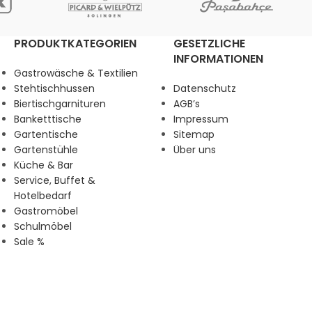
PRODUKTKATEGORIEN
GESETZLICHE
INFORMATIONEN
Gastrowäsche & Textilien
Stehtischhussen
Datenschutz
Biertischgarnituren
AGB’s
Banketttische
Impressum
Gartentische
Sitemap
Gartenstühle
Über uns
Küche & Bar
Service, Buffet &
Hotelbedarf
Gastromöbel
Schulmöbel
Sale %