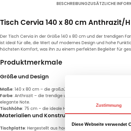
BESCHREIBUNG
ZUSÄTZLICHE INFOR
Tisch Cervia 140 x 80 cm Anthrazit/
Der Tisch Cervia in der Größe 140 x 80 cm und der trendigen Farb
ist ideal für alle, die Wert auf modernes Design und hohe Funktio
höchsten Komfort, was ihn zu einem perfekten Begleiter für ge
Produktmerkmale
Größe und Design
Maße
: 140 x 80 cm – die großzügige Fläche bietet ausreichend P
Farbe
: Anthrazit – die trendige und zeitlose Farbe passt sich
elegante Note.
Zustimmung
Tischhöhe
: 75 cm – die ideale Höhe für komfortables Sitzen un
Materialien und Konstruktion
Diese Webseite verwendet 
Tischplatte
: Hergestellt aus hochwertigem HPL-Material (High P