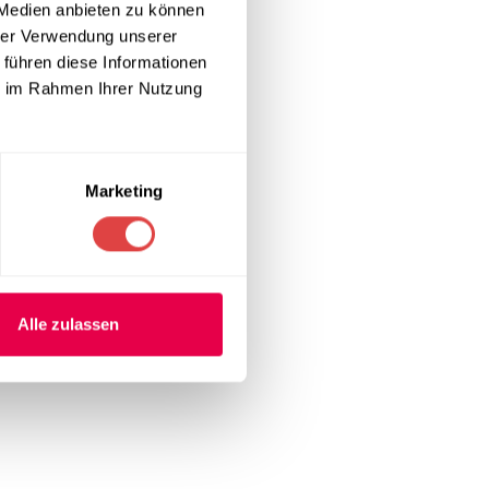
 Medien anbieten zu können
gewährleistet.
hrer Verwendung unserer
 führen diese Informationen
nd fest, was
ie im Rahmen Ihrer Nutzung
lemmsicheren
Marketing
utzung in
macht den Tisch
dfestigkeit,
Alle zulassen