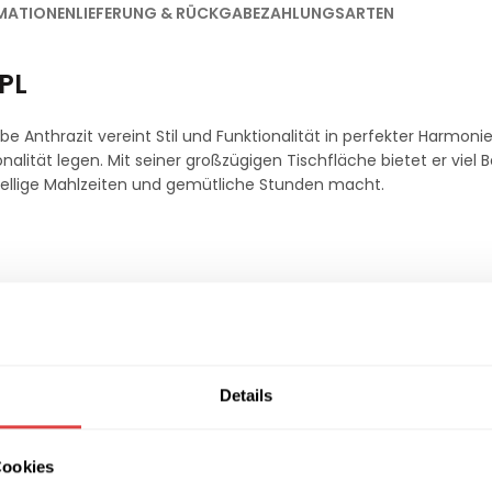
MATIONEN
LIEFERUNG & RÜCKGABE
ZAHLUNGSARTEN
HPL
e Anthrazit vereint Stil und Funktionalität in perfekter Harmonie
nalität legen. Mit seiner großzügigen Tischfläche bietet er viel B
sellige Mahlzeiten und gemütliche Stunden macht.
latz für Mahlzeiten, Arbeiten oder gesellige Runden.
 harmonisch in jede Umgebung ein und verleiht Ihrem Raum eine 
Details
d Essen, passend für verschiedene Stuhlarten und Sitzhöhen.
Cookies
ressure Laminate), ist die Tischplatte äußerst widerstandsfähig