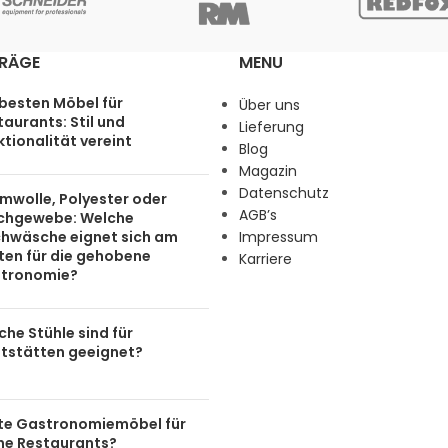
TRÄGE
MENU
 besten Möbel für
Über uns
aurants: Stil und
Lieferung
tionalität vereint
Blog
Magazin
Datenschutz
mwolle, Polyester oder
AGB’s
chgewebe: Welche
chwäsche eignet sich am
Impressum
ten für die gehobene
Karriere
tronomie?
he Stühle sind für
tstätten geeignet?
te Gastronomiemöbel für
ine Restaurants?