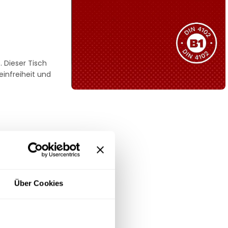
Sie haben nicht das passende
Produkt gefunden?
Wir helfen Ihnen gerne weiter!
. Dieser Tisch
einfreiheit und
B1 Zertifiziert
Schwer entflammbar
produkten
Kollektion ansehen
moderne und
Über Cookies
 und