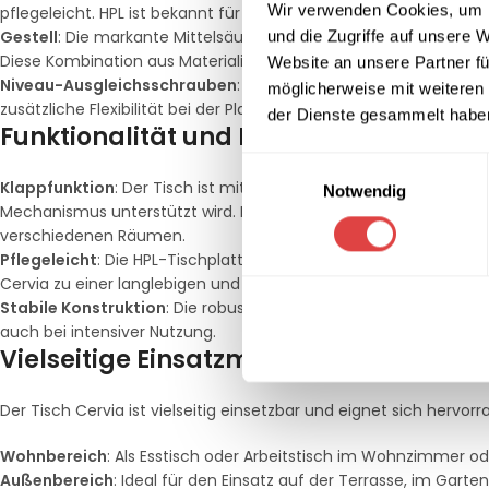
Wir verwenden Cookies, um I
pflegeleicht. HPL ist bekannt für seine Robustheit und Langlebig
Gestell
: Die markante Mittelsäule sorgt für Stabilität, während
und die Zugriffe auf unsere 
Diese Kombination aus Materialien bietet nicht nur eine solide
Website an unsere Partner fü
Niveau-Ausgleichsschrauben
: Dank der Niveau-Ausgleichssch
möglicherweise mit weiteren
zusätzliche Flexibilität bei der Platzierung ermöglicht.
der Dienste gesammelt habe
Funktionalität und Flexibilität
Einwilligungsauswahl
Klappfunktion
: Der Tisch ist mit einer praktischen Klappfunk
Notwendig
Mechanismus unterstützt wird. Dies ermöglicht eine platzsparen
verschiedenen Räumen.
Pflegeleicht
: Die HPL-Tischplatte ist besonders pflegeleicht un
Cervia zu einer langlebigen und praktischen Wahl für den Inne
Stabile Konstruktion
: Die robuste Metallguss-Bodenplatte und d
auch bei intensiver Nutzung.
Vielseitige Einsatzmöglichkeiten
Der Tisch Cervia ist vielseitig einsetzbar und eignet sich herv
Wohnbereich
: Als Esstisch oder Arbeitstisch im Wohnzimmer o
Außenbereich
: Ideal für den Einsatz auf der Terrasse, im Gart