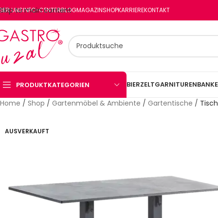
Skip to main content
BER UNS
INFO-CENTER
BLOG
MAGAZIN
SHOP
KARRIERE
KONTAKT
BIERZELTGARNITUREN
BANKE
PRODUKTKATEGORIEN
Home
/
Shop
/
Gartenmöbel & Ambiente
/
Gartentische
/
Tisch
AUSVERKAUFT