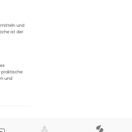
smitteln und
che ist der
nes
 praktische
en und