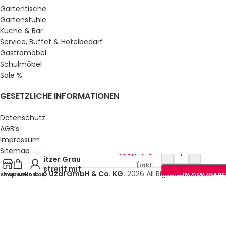
Gartentische
Gartenstühle
Küche & Bar
Service, Buffet & Hotelbedarf
Gastromöbel
Schulmöbel
Sale %
GESETZLICHE INFORMATIONEN
Datenschutz
AGB’s
Impressum
Gartenschaukel Olea
Sitemap
499,74
€
-
+
3 Sitzer Grau
Über uns
(inkl.
Gestreift mit
© Gastro Uzal GmbH & Co. KG.
2026 All Rights Reserved.
Shop
Warenkorb
Mein Konto
IN DEN WAR
MwSt.)
verstellbarem Dach