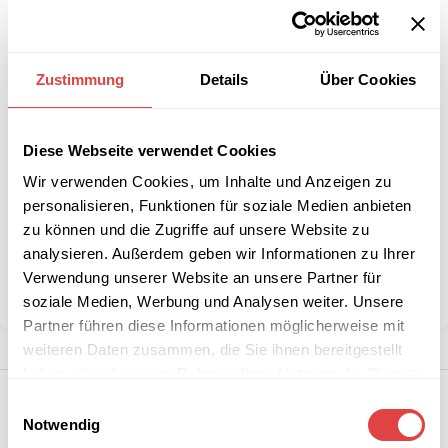
-
+
IN DEN WARENKORB
Zustimmung
Details
Über Cookies
Interessiert an
B2B-Angebot
größeren
anfordern
Diese Webseite verwendet Cookies
Stückzahlen?
Wir verwenden Cookies, um Inhalte und Anzeigen zu
personalisieren, Funktionen für soziale Medien anbieten
zu können und die Zugriffe auf unsere Website zu
Kategorien:
Gartentische
,
Gartenstühle und -sessel
analysieren. Außerdem geben wir Informationen zu Ihrer
Marke:
Gastro Uzal
Verwendung unserer Website an unsere Partner für
Teilen:
soziale Medien, Werbung und Analysen weiter. Unsere
Partner führen diese Informationen möglicherweise mit
weiteren Daten zusammen, die Sie ihnen bereitgestellt
haben oder die sie im Rahmen Ihrer Nutzung der Dienste
gesammelt haben.
Einwilligungsauswahl
Notwendig