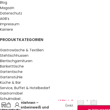
Blog
Magazin
Datenschutz
AGB’s
Impressum
Karriere
PRODUKTKATEGORIEN
Gastrowäsche & Textilien
Stehtischhussen
Biertischgarnituren
Banketttische
Gartentische
Gartenstühle
Küche & Bar
Service, Buffet & Hotelbedarf
Gastromöbel
Liege Mare mit
452,14
€
Schulmöbel
-
+
Armlehnen –
Sale %
(inkl.
Elfenbeinweiß und
Shop
Warenkorb
Mein Konto