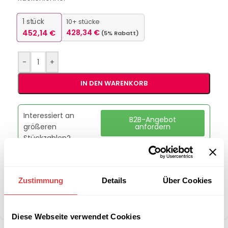
1
stück
10+ stücke
452,14
€
428,34
€
(5% Rabatt)
-
+
IN DEN WARENKORB
Interessiert an
B2B-Angebot
größeren
anfordern
Stückzahlen?
Kategorie:
Liegen
Zustimmung
Details
Über Cookies
Marke:
Gastro Uzal
Teilen:
Diese Webseite verwendet Cookies