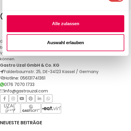
Alle zulassen
Gastro Uzal – Ihr Spezialist für Gastronomiemöbel und -textilien. Wir
Auswahl erlauben
bieten maßgeschneiderte Lösungen für Restaurants, Hotels und
Veranstaltungen. Qualität und Service, auf die Sie sich verlassen
können.
Gastro Uzal GmbH & Co. KG
Falderbaumstr. 25, DE-34123 Kassel / Germany
Hotline: 056131741361
0176 7070 1733
info@gastrouzal.com
NEUESTE BEITRÄGE