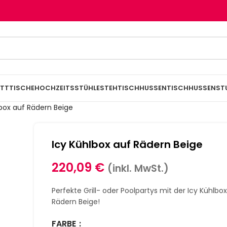
TTTISCHE
HOCHZEITSSTÜHLE
STEHTISCHHUSSEN
TISCHHUSSEN
ST
lbox auf Rädern Beige
Icy Kühlbox auf Rädern Beige
220,09
€
(inkl. MwSt.)
Perfekte Grill- oder Poolpartys mit der Icy Kühlbo
Rädern Beige!
FARBE