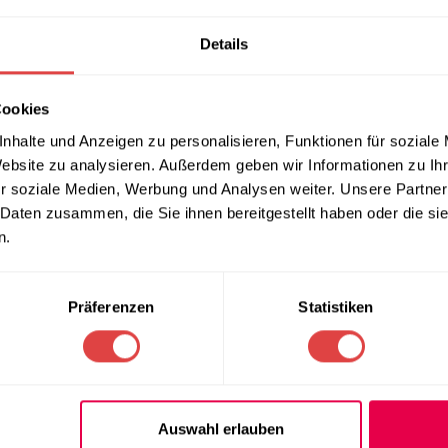
EN
REZENSIONEN (0)
LIEFERUNG & RÜCKGABE
ZAHLUNGSARTEN
Details
Cookies
it der
Icy Kühlbox auf Rädern
in Beige! Dieses schicke Kühlbehäl
nhalte und Anzeigen zu personalisieren, Funktionen für soziale
m Polypropylen ausgekleidet. Dank der 4 robusten Räder, davon
Website zu analysieren. Außerdem geben wir Informationen zu I
r soziale Medien, Werbung und Analysen weiter. Unsere Partner
 Daten zusammen, die Sie ihnen bereitgestellt haben oder die s
n.
Präferenzen
Statistiken
Auswahl erlauben