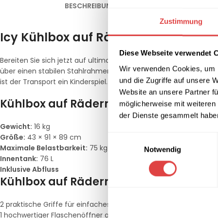
BESCHREIBUNG
ZUSÄTZLICHE INFORMATION
Zustimmung
Icy Kühlbox auf Rädern Beige
Diese Webseite verwendet 
Bereiten Sie sich jetzt auf ultimative Grill- oder Poolpartys vor m
Wir verwenden Cookies, um I
über einen stabilen Stahlrahmen und ist innen mit hochwertige
und die Zugriffe auf unsere 
ist der Transport ein Kinderspiel.
Website an unsere Partner fü
Kühlbox auf Rädern Eigenschaften:
möglicherweise mit weiteren
der Dienste gesammelt habe
Gewicht:
16 kg
Größe:
43 × 91 × 89 cm
Einwilligungsauswahl
Maximale Belastbarkeit:
75 kg
Notwendig
Innentank:
76 L
Inklusive Abfluss
Kühlbox auf Rädern Ausstattung:
2 praktische Griffe für einfaches Bewegen
1 hochwertiger Flaschenöffner aus Edelstahl