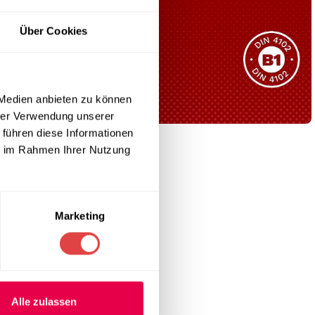
Sie haben nicht das passende
Über Cookies
Produkt gefunden?
Wir helfen Ihnen gerne weiter!
tnis verfügt
 Medien anbieten zu können
 2 mit Bremsen,
hrer Verwendung unserer
 führen diese Informationen
B1 Zertifiziert
ie im Rahmen Ihrer Nutzung
Schwer entflammbar
produkten
Kollektion ansehen
Marketing
Alle zulassen