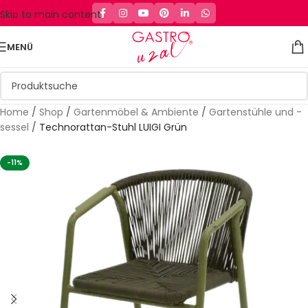
Skip to main content
MENÜ
Home
/
Shop
/
Gartenmöbel & Ambiente
/
Gartenstühle und -
sessel
/
Technorattan-Stuhl LUIGI Grün
-11%