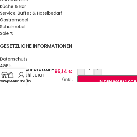
Küche & Bar
Service, Buffet & Hotelbedarf
Gastromöbel
Schulmöbel
Sale %
GESETZLICHE INFORMATIONEN
Datenschutz
107,04
€
AGB’s
-
+
Technorattan-
95,14
€
Impressum
Stuhl LUIGI
Sitemap
(inkl.
Grün
Shop
Warenkorb
Mein Konto
IN DEN WARENKOR
Über uns
MwSt.)
© Gastro Uzal GmbH & Co. KG.
2026 All Rights Reserved.