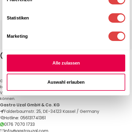
Statistiken
Marketing
Alle zulassen
Gastro Uzal – Ihr Spezialist für Gastronomiemöbel und -textilien. Wir
Auswahl erlauben
bieten maßgeschneiderte Lösungen für Restaurants, Hotels und
Veranstaltungen. Qualität und Service, auf die Sie sich verlassen
können.
Gastro Uzal GmbH & Co. KG
Falderbaumstr. 25, DE-34123 Kassel / Germany
Hotline: 056131741361
0176 7070 1733
info@gastrouzal.com