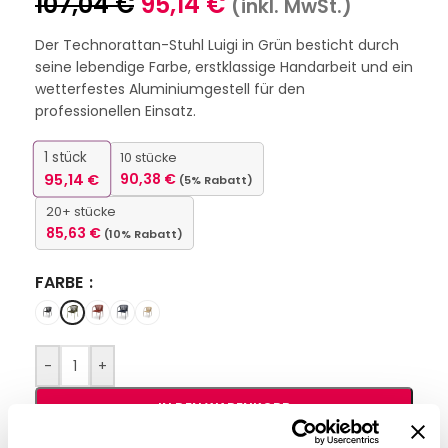
107,04
€
95,14
€
(inkl. MwSt.)
Der Technorattan-Stuhl Luigi in Grün besticht durch
seine lebendige Farbe, erstklassige Handarbeit und ein
wetterfestes Aluminiumgestell für den
professionellen Einsatz.
1
stück
10 stücke
95,14
€
90,38
€
(5% Rabatt)
20+ stücke
85,63
€
(10% Rabatt)
FARBE
-
+
IN DEN WARENKORB