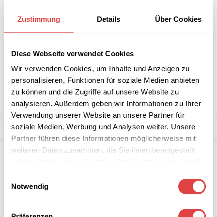
Interessiert an
B2B-Angebot
Zustimmung
Details
Über Cookies
größeren
anfordern
Stückzahlen?
Diese Webseite verwendet Cookies
Artikelnummer:
LuigiGR
Wir verwenden Cookies, um Inhalte und Anzeigen zu
Kategorie:
Gartenstühle und -sessel
personalisieren, Funktionen für soziale Medien anbieten
Marke:
Gastro Uzal
zu können und die Zugriffe auf unsere Website zu
analysieren. Außerdem geben wir Informationen zu Ihrer
Teilen:
Verwendung unserer Website an unsere Partner für
soziale Medien, Werbung und Analysen weiter. Unsere
Partner führen diese Informationen möglicherweise mit
weiteren Daten zusammen, die Sie ihnen bereitgestellt
haben oder die sie im Rahmen Ihrer Nutzung der Dienste
gesammelt haben.
Einwilligungsauswahl
Notwendig
Präferenzen